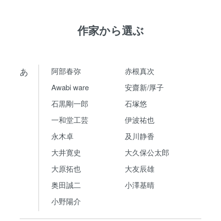
作家から選ぶ
あ
阿部春弥
赤根真次
Awabi ware
安齋新/厚子
石黒剛一郎
石塚悠
一和堂工芸
伊波祐也
永木卓
及川静香
大井寛史
大久保公太郎
大原拓也
大友辰雄
奥田誠二
小澤基晴
小野陽介