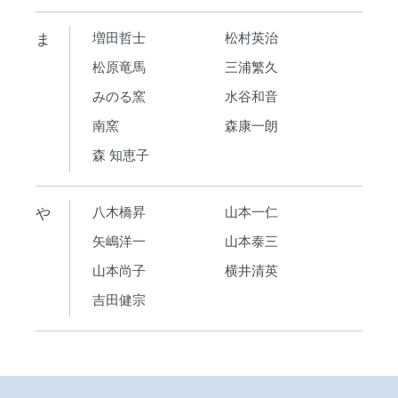
ま
増田哲士
松村英治
松原竜馬
三浦繁久
みのる窯
水谷和音
南窯
森康一朗
森 知恵子
や
八木橋昇
山本一仁
矢嶋洋一
山本泰三
山本尚子
横井清英
吉田健宗