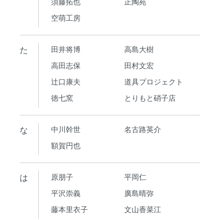
須藤拓也
正陶苑
空萌工房
た
田井将博
高島大樹
高田志保
田村文宏
辻口康夫
道具プロジェクト
徳七窯
とりもと硝子店
な
中川幹世
名古路英介
額賀円也
は
原朋子
平岡仁
平沢崇義
廣島晴弥
藤本里衣子
文山香菜江