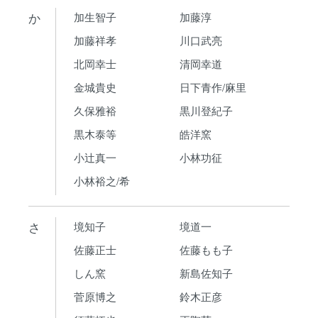
か
加生智子
加藤淳
加藤祥孝
川口武亮
北岡幸士
清岡幸道
金城貴史
日下青作/麻里
久保雅裕
黒川登紀子
黒木泰等
皓洋窯
小辻真一
小林功征
小林裕之/希
さ
境知子
境道一
佐藤正士
佐藤もも子
しん窯
新島佐知子
菅原博之
鈴木正彦