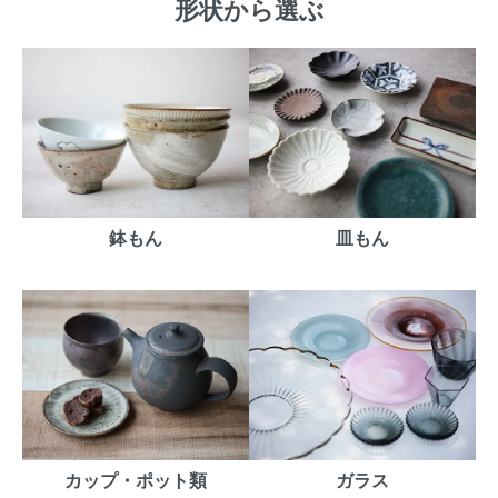
形状から選ぶ
鉢もん
皿もん
カップ・ポット類
ガラス