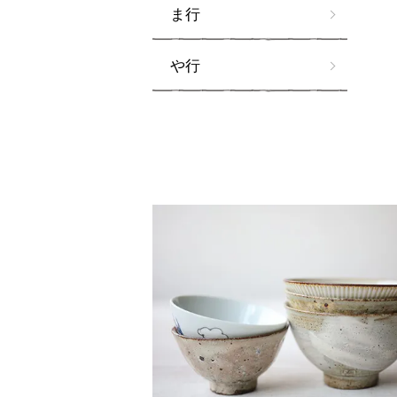
ま行
や行