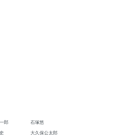
一郎
石塚悠
史
大久保公太郎