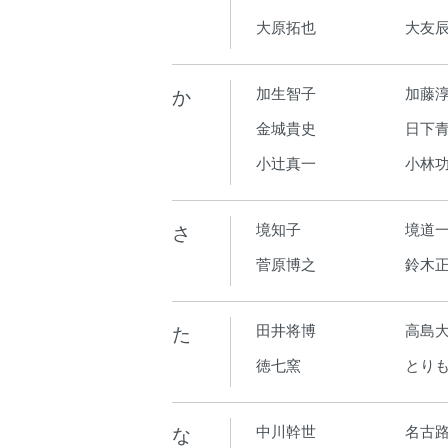
大原拓也
大友
か
加生智子
加藤
金城貴史
日下青
小辻真一
小林
さ
境知子
境道
菅原博之
鈴木
た
田井将博
高島
徳七窯
とり
な
中川幹世
名古