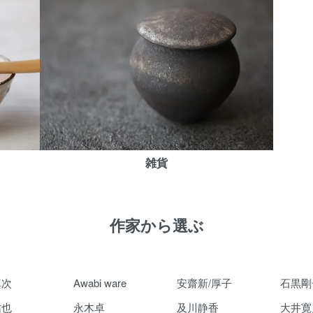
雑貨
作家から選ぶ
真次
Awabi ware
安齋新/厚子
石黒剛
祐也
永木卓
及川静香
大井寛