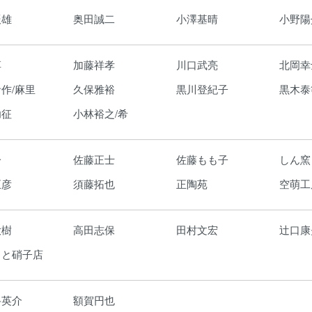
辰雄
奥田誠二
小澤基晴
小野陽
淳
加藤祥孝
川口武亮
北岡幸
作/麻里
久保雅裕
黒川登紀子
黒木泰
功征
小林裕之/希
一
佐藤正士
佐藤もも子
しん窯
正彦
須藤拓也
正陶苑
空萌工
大樹
高田志保
田村文宏
辻口康
もと硝子店
路英介
額賀円也