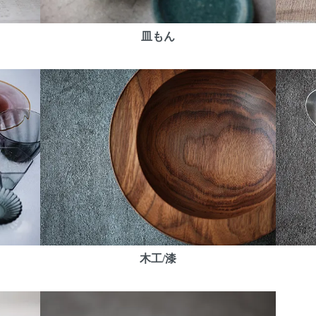
皿もん
木工/漆