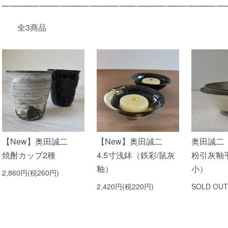
全3商品
【New】奥田誠二
【New】奥田誠二
奥田誠二
焼酎カップ2種
4.5寸浅鉢（鉄彩/鼠灰
粉引灰釉
釉）
小）
2,860円(税260円)
2,420円(税220円)
SOLD OUT