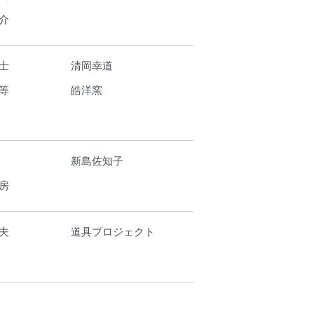
介
士
清岡幸道
等
皓洋窯
新島佐知子
房
夫
道具プロジェクト