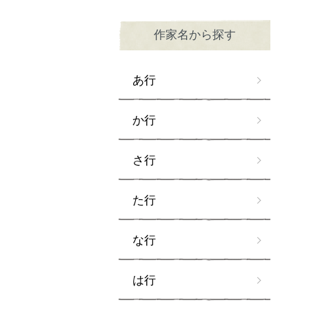
作家名から探す
あ行
か行
さ行
た行
な行
は行