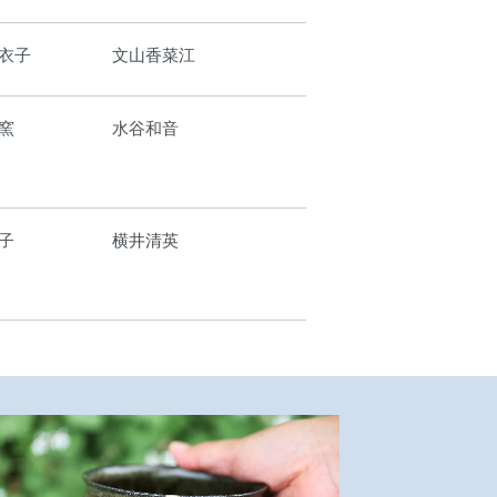
衣子
文山香菜江
窯
水谷和音
子
横井清英