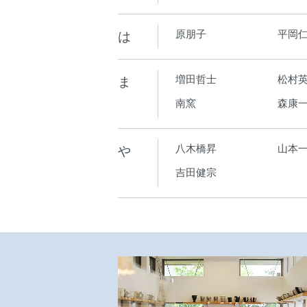
は
原朋子
平岡
ま
増田哲士
松村
南窯
森康
や
八木橋昇
山本
吉田健宗