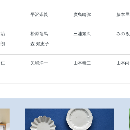
仁
平沢崇義
廣島晴弥
藤本里
英治
松原竜馬
三浦繁久
みのる
一朗
森 知恵子
一仁
矢嶋洋一
山本泰三
山本尚