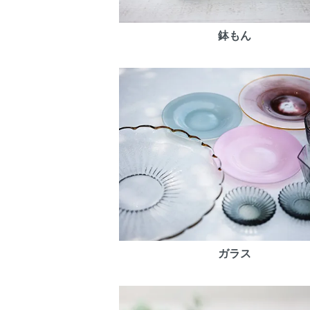
鉢もん
ガラス