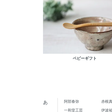
ベビーギフト
あ
阿部春弥
赤根
一和堂工芸
伊波