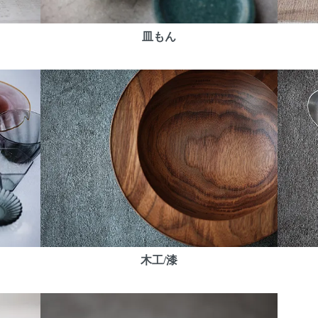
皿もん
木工/漆