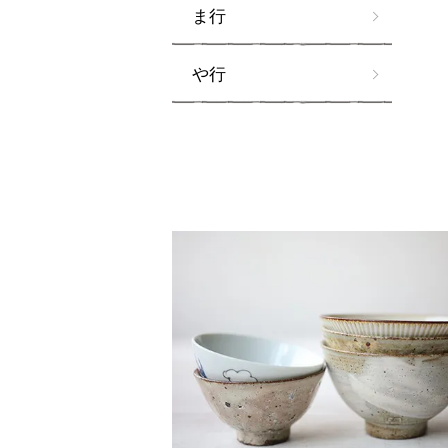
ま行
や行