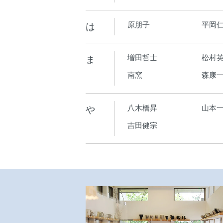
は
原朋子
平岡
ま
増田哲士
松村
南窯
森康
や
八木橋昇
山本
吉田健宗