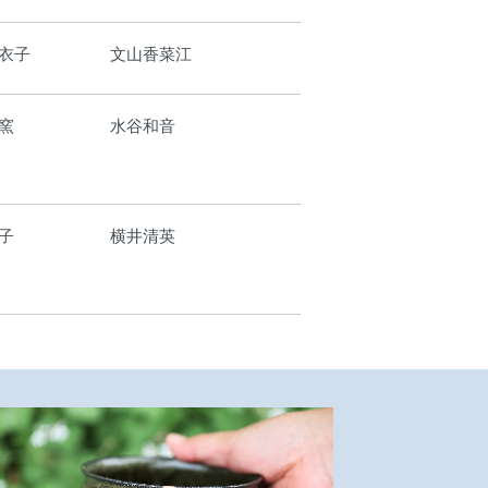
衣子
文山香菜江
窯
水谷和音
子
横井清英