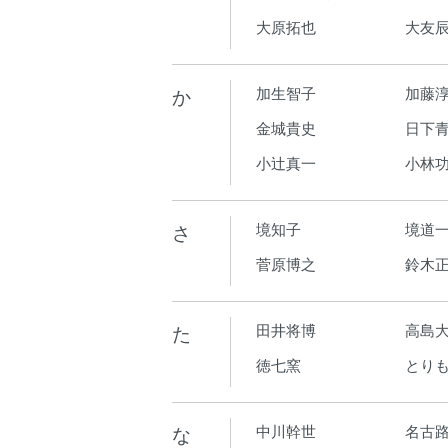
大原拓也
大友
か
加生智子
加藤
金城貴史
日下青
小辻真一
小林
さ
境知子
境道
菅原博之
鈴木
た
田井将博
高島
徳七窯
とり
な
中川幹世
名古