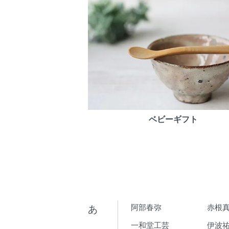
ベビーギフト
あ
阿部春弥
赤根
一和堂工芸
伊波