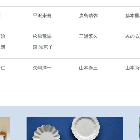
仁
平沢崇義
廣島晴弥
藤本里
英治
松原竜馬
三浦繁久
みのる
一朗
森 知恵子
一仁
矢嶋洋一
山本泰三
山本尚