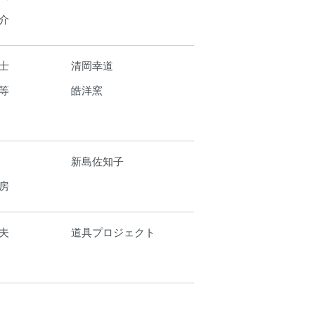
介
士
清岡幸道
等
皓洋窯
新島佐知子
房
夫
道具プロジェクト