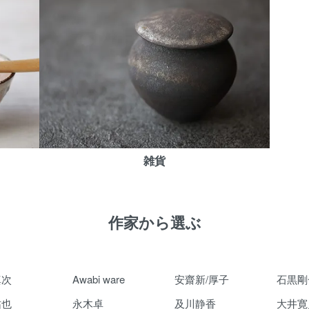
雑貨
作家から選ぶ
真次
Awabi ware
安齋新/厚子
石黒剛
祐也
永木卓
及川静香
大井寛