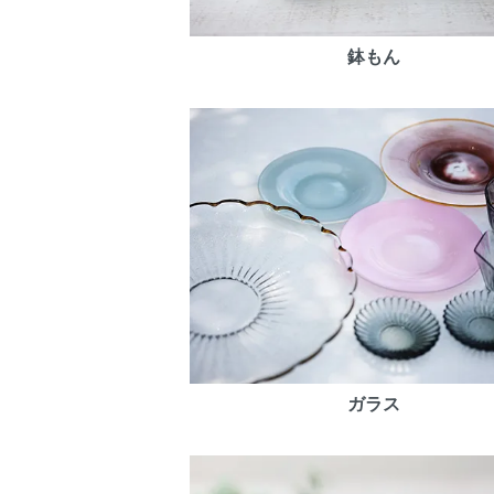
鉢もん
ガラス