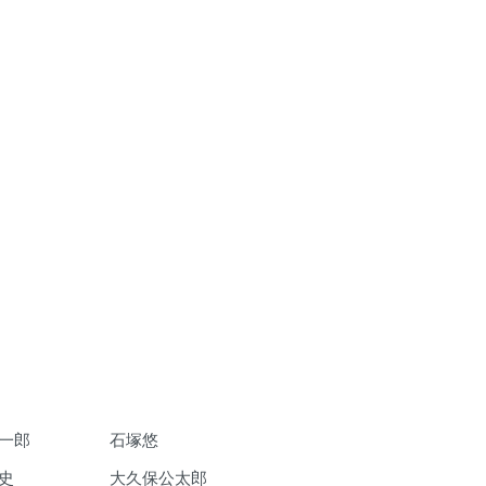
一郎
石塚悠
史
大久保公太郎