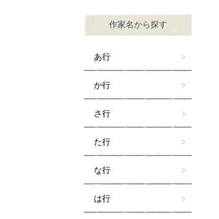
作家名から探す
あ行
か行
さ行
た行
な行
は行