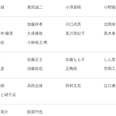
辰雄
奥田誠二
小澤基晴
小野陽
淳
加藤祥孝
川口武亮
北岡幸
作/麻里
久保雅裕
黒川登紀子
黒木泰
功征
小林裕之/希
一
佐藤正士
佐藤もも子
しん窯
正彦
須藤拓也
正陶苑
空萌工
大樹
高田志保
田村文宏
辻口康
もと硝子店
路英介
額賀円也