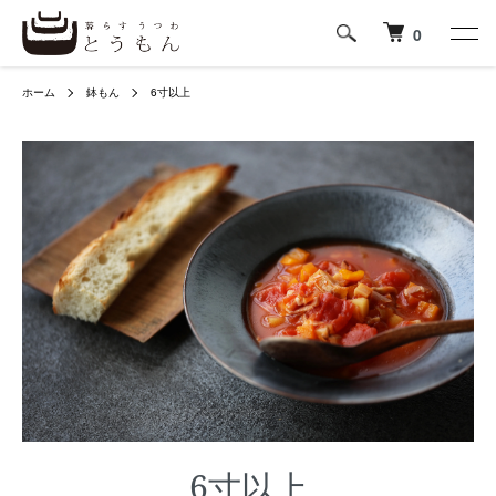
0
ホーム
鉢もん
6寸以上
6寸以上