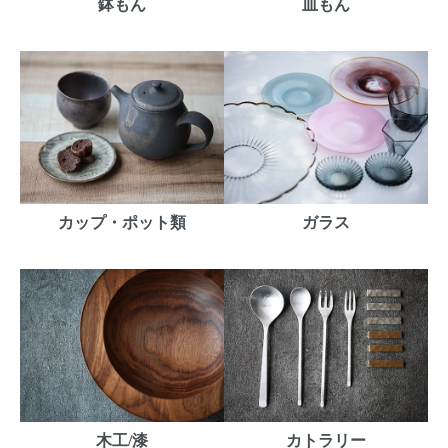
鉢もん
皿もん
カップ・ポット類
ガラス
木工/漆
カトラリー