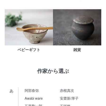
ベビーギフト
雑貨
作家から選ぶ
あ
阿部春弥
赤根真次
Awabi ware
安齋新/厚子
石黒剛一郎
石塚悠