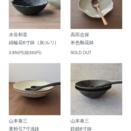
水谷和音
高田志保
縞輪花6寸鉢（灰/ルリ)
米色釉花鉢
3,850円(税350円)
SOLD OUT
山本泰三
山本泰三
黄粉引7寸浅鉢
鉄錆6寸鉢