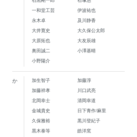
一和堂工芸
伊波祐也
永木卓
及川静香
大井寛史
大久保公太郎
大原拓也
大友辰雄
奥田誠二
小澤基晴
小野陽介
か
加生智子
加藤淳
加藤祥孝
川口武亮
北岡幸士
清岡幸道
金城貴史
日下青作/麻里
久保雅裕
黒川登紀子
黒木泰等
皓洋窯