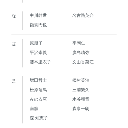
な
中川幹世
名古路英介
額賀円也
は
原朋子
平岡仁
平沢崇義
廣島晴弥
藤本里衣子
文山香菜江
ま
増田哲士
松村英治
松原竜馬
三浦繁久
みのる窯
水谷和音
南窯
森康一朗
森 知恵子