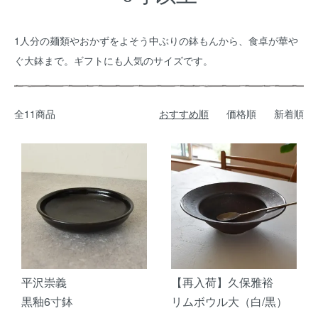
1人分の麺類やおかずをよそう中ぶりの鉢もんから、食卓が華や
ぐ大鉢まで。ギフトにも人気のサイズです。
全11商品
おすすめ順
価格順
新着順
平沢崇義
【再入荷】久保雅裕
黒釉6寸鉢
リムボウル大（白/黒）