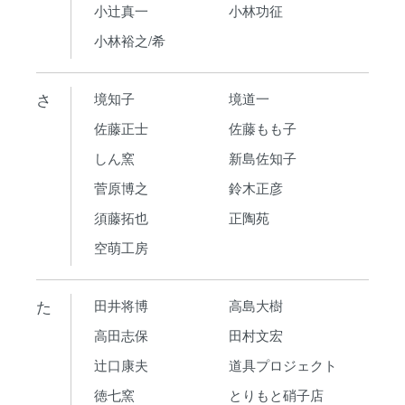
小辻真一
小林功征
小林裕之/希
さ
境知子
境道一
佐藤正士
佐藤もも子
しん窯
新島佐知子
菅原博之
鈴木正彦
須藤拓也
正陶苑
空萌工房
た
田井将博
高島大樹
高田志保
田村文宏
辻口康夫
道具プロジェクト
徳七窯
とりもと硝子店