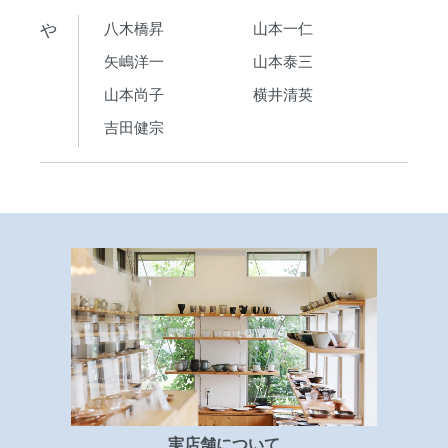
や
八木橋昇
山本一仁
矢嶋洋一
山本泰三
山本尚子
横井清英
吉田健宗
実店舗について