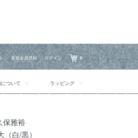
ト
新規会員登録
ログイン
0
舗について
ラッピング
久保雅裕
大（白/黒）