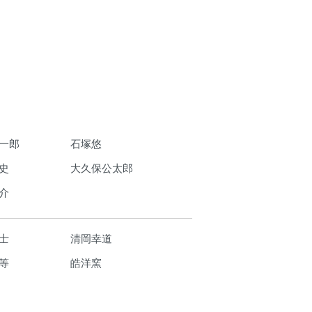
一郎
石塚悠
史
大久保公太郎
介
士
清岡幸道
等
皓洋窯