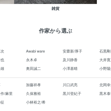
雑貨
作家から選ぶ
真次
Awabi ware
安齋新/厚子
石黒剛
祐也
永木卓
及川静香
大井寛
辰雄
奥田誠二
小澤基晴
小野陽
淳
加藤祥孝
川口武亮
北岡幸
作/麻里
久保雅裕
黒川登紀子
黒木泰
功征
小林裕之/希