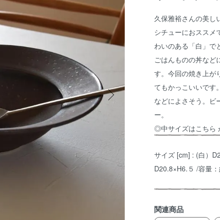
久保雅裕さんの美し
シチューにおススメ
わいのある「白」で
ごはんものの丼など
す。今回の焼き上が
てもかっこいいです
などによさそう。ビ
ー。
◎中サイズは
こちら
サイズ [cm] : (白）
D20.8×H6.５ /容量：
関連商品