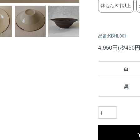
鉢もん 6寸以上
品番:KBHL001
4,950円(税450円
白
黒