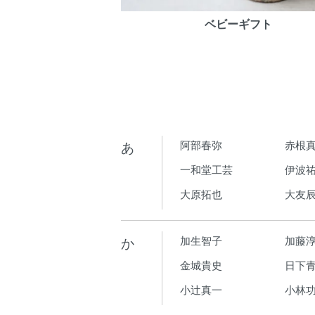
ベビーギフト
あ
阿部春弥
赤根
一和堂工芸
伊波
大原拓也
大友
か
加生智子
加藤
金城貴史
日下青
小辻真一
小林