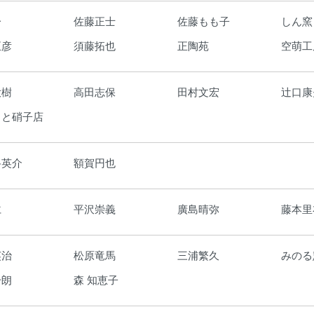
一
佐藤正士
佐藤もも子
しん窯
正彦
須藤拓也
正陶苑
空萌工
大樹
高田志保
田村文宏
辻口康
もと硝子店
路英介
額賀円也
仁
平沢崇義
廣島晴弥
藤本里
英治
松原竜馬
三浦繁久
みのる
一朗
森 知恵子