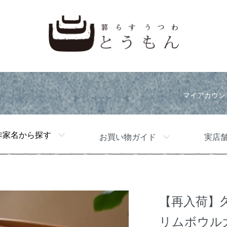
マイアカウン
作家名から探す
お買い物ガイド
実店
【再入荷】
リムボウル