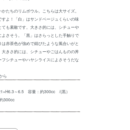
いかたちのリムボウル。こちらは大サイズ。
ですよ！「白」はサンドベージュくらいの味
とても素敵です。大きさ的には、シチューや
によさそう。「黒」はさらっとした手触りで
りは赤茶色が強めで錆びたような風合いがと
。大きさ的には、シチューやごはんものの丼
ーフシチューやハヤシライスによさそうだな
から
D21×H6.3～6.5 容量：約300cc /(黒）
約300cc