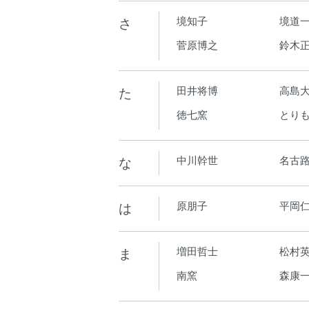
さ
境知子
境道
菅原博之
鈴木
た
田井将博
高島
徳七窯
とり
な
中川幹世
名古
は
原朋子
平岡
ま
増田哲士
松村
南窯
森康