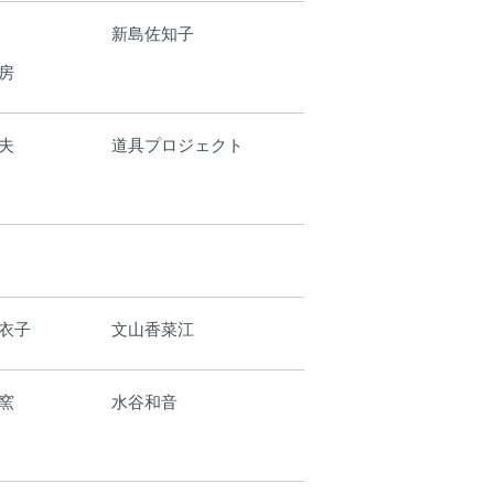
新島佐知子
房
夫
道具プロジェクト
衣子
文山香菜江
窯
水谷和音