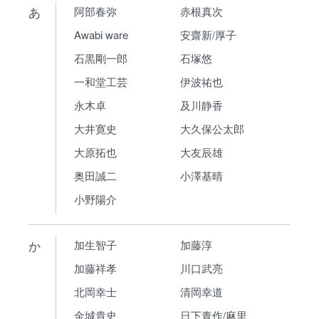
あ
阿部春弥
赤根真次
Awabi ware
安齋新/厚子
石黒剛一郎
石塚悠
一和堂工芸
伊波祐也
永木卓
及川静香
大井寛史
大久保公太郎
大原拓也
大友辰雄
奥田誠二
小澤基晴
小野陽介
か
加生智子
加藤淳
加藤祥孝
川口武亮
北岡幸士
清岡幸道
金城貴史
日下青作/麻里