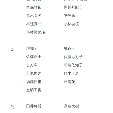
久保雅裕
黒川登紀子
黒木泰等
皓洋窯
小辻真一
小林功征
小林裕之/希
さ
境知子
境道一
佐藤正士
佐藤もも子
しん窯
新島佐知子
菅原博之
鈴木正彦
須藤拓也
正陶苑
空萌工房
た
田井将博
高島大樹