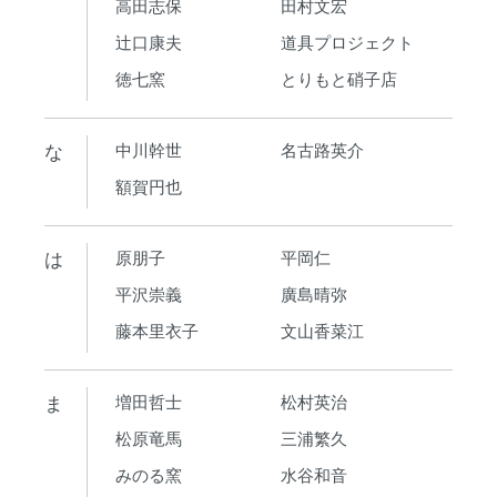
高田志保
田村文宏
辻口康夫
道具プロジェクト
徳七窯
とりもと硝子店
な
中川幹世
名古路英介
額賀円也
は
原朋子
平岡仁
平沢崇義
廣島晴弥
藤本里衣子
文山香菜江
ま
増田哲士
松村英治
松原竜馬
三浦繁久
みのる窯
水谷和音