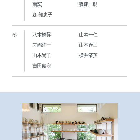
南窯
森康一朗
森 知恵子
や
八木橋昇
山本一仁
矢嶋洋一
山本泰三
山本尚子
横井清英
吉田健宗