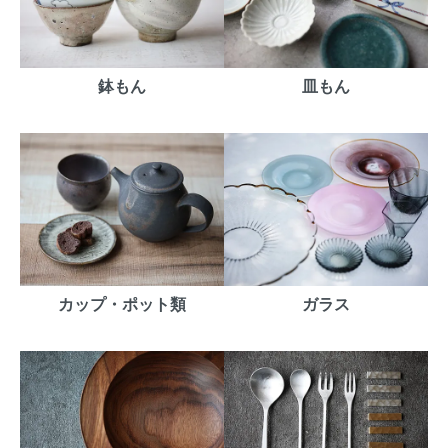
鉢もん
皿もん
カップ・ポット類
ガラス