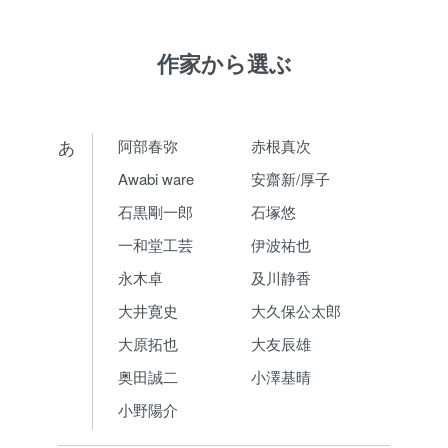
作家から選ぶ
あ
阿部春弥
赤根真次
Awabi ware
安齋新/厚子
石黒剛一郎
石塚悠
一和堂工芸
伊波祐也
永木卓
及川静香
大井寛史
大久保公太郎
大原拓也
大友辰雄
奥田誠二
小澤基晴
小野陽介