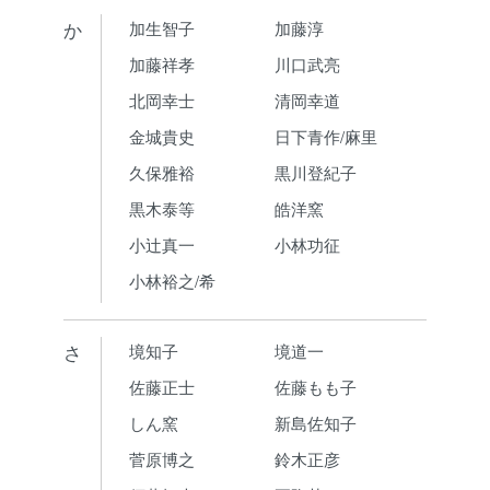
か
加生智子
加藤淳
加藤祥孝
川口武亮
北岡幸士
清岡幸道
金城貴史
日下青作/麻里
久保雅裕
黒川登紀子
黒木泰等
皓洋窯
小辻真一
小林功征
小林裕之/希
さ
境知子
境道一
佐藤正士
佐藤もも子
しん窯
新島佐知子
菅原博之
鈴木正彦