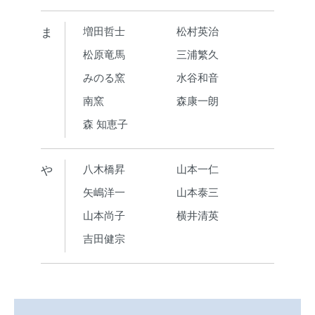
ま
増田哲士
松村英治
松原竜馬
三浦繁久
みのる窯
水谷和音
南窯
森康一朗
森 知恵子
や
八木橋昇
山本一仁
矢嶋洋一
山本泰三
山本尚子
横井清英
吉田健宗