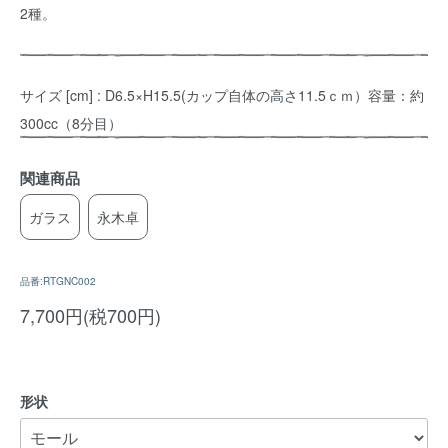
2種。
サイズ [cm] : D6.5×H15.5(カップ自体の高さ11.5ｃｍ）容量：約
300cc（8分目）
関連商品
ガラス
永木卓
品番:RTGNC002
7,700円(税700円)
形状