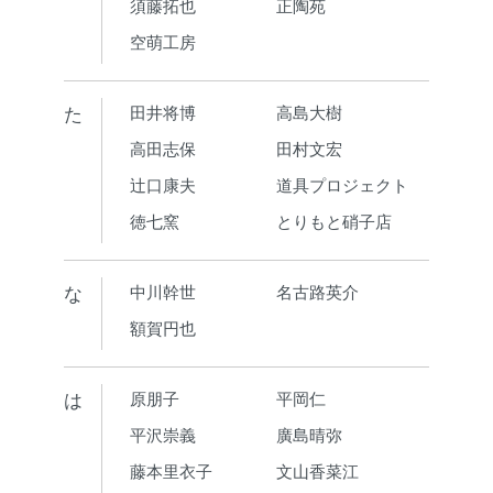
須藤拓也
正陶苑
空萌工房
た
田井将博
高島大樹
高田志保
田村文宏
辻口康夫
道具プロジェクト
徳七窯
とりもと硝子店
な
中川幹世
名古路英介
額賀円也
は
原朋子
平岡仁
平沢崇義
廣島晴弥
藤本里衣子
文山香菜江