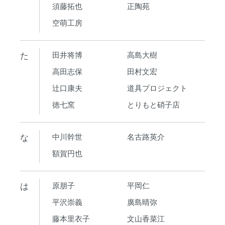
須藤拓也
正陶苑
空萌工房
た
田井将博
高島大樹
高田志保
田村文宏
辻口康夫
道具プロジェクト
徳七窯
とりもと硝子店
な
中川幹世
名古路英介
額賀円也
は
原朋子
平岡仁
平沢崇義
廣島晴弥
藤本里衣子
文山香菜江