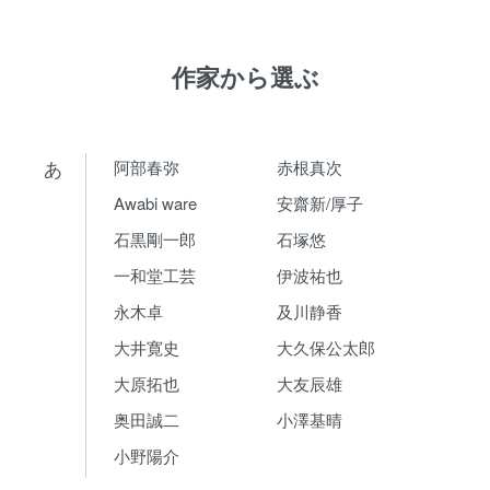
作家から選ぶ
あ
阿部春弥
赤根真次
Awabi ware
安齋新/厚子
石黒剛一郎
石塚悠
一和堂工芸
伊波祐也
永木卓
及川静香
大井寛史
大久保公太郎
大原拓也
大友辰雄
奥田誠二
小澤基晴
小野陽介