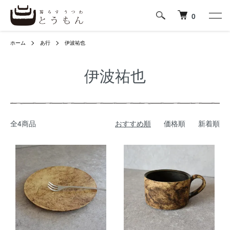
0
ホーム
あ行
伊波祐也
伊波祐也
全4商品
おすすめ順
価格順
新着順