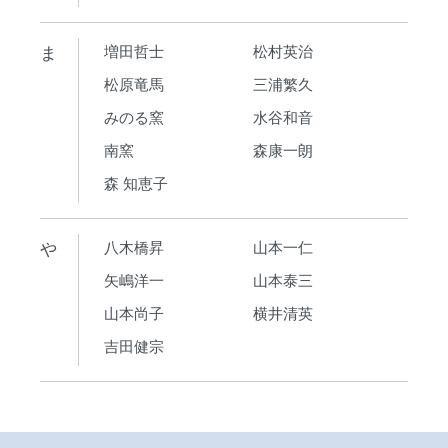
ま
増田哲士
松村英治
松原竜馬
三浦繁久
みのる窯
水谷和音
南窯
森康一朗
森 知恵子
や
八木橋昇
山本一仁
矢嶋洋一
山本泰三
山本尚子
横井清英
吉田健宗