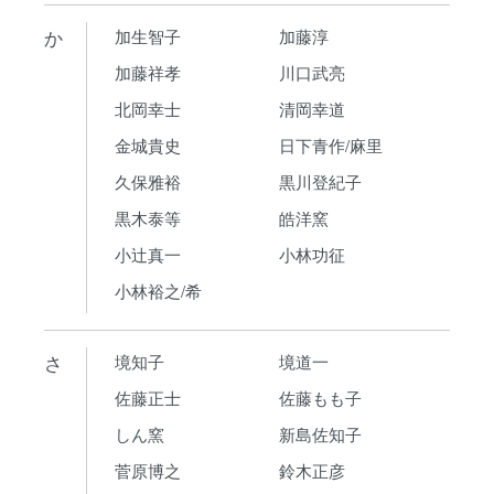
か
加生智子
加藤淳
加藤祥孝
川口武亮
北岡幸士
清岡幸道
金城貴史
日下青作/麻里
久保雅裕
黒川登紀子
黒木泰等
皓洋窯
小辻真一
小林功征
小林裕之/希
さ
境知子
境道一
佐藤正士
佐藤もも子
しん窯
新島佐知子
菅原博之
鈴木正彦