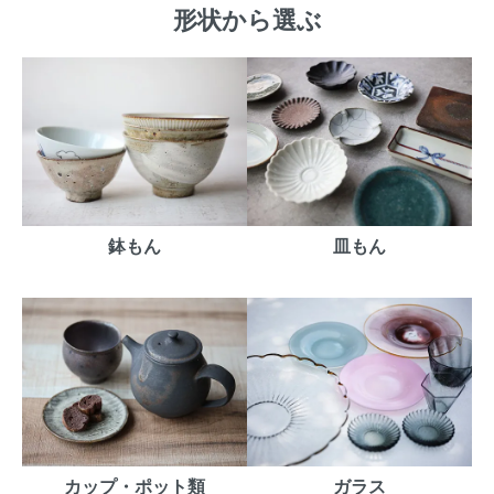
形状から選ぶ
鉢もん
皿もん
カップ・ポット類
ガラス