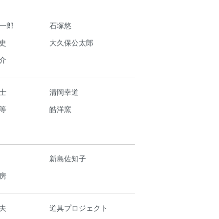
一郎
石塚悠
史
大久保公太郎
介
士
清岡幸道
等
皓洋窯
新島佐知子
房
夫
道具プロジェクト