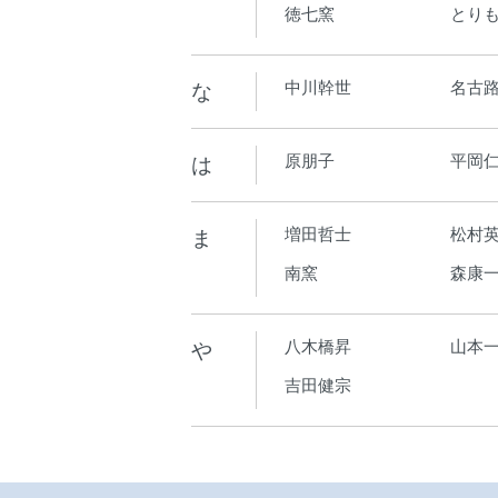
徳七窯
とり
な
中川幹世
名古
は
原朋子
平岡
ま
増田哲士
松村
南窯
森康
や
八木橋昇
山本
吉田健宗