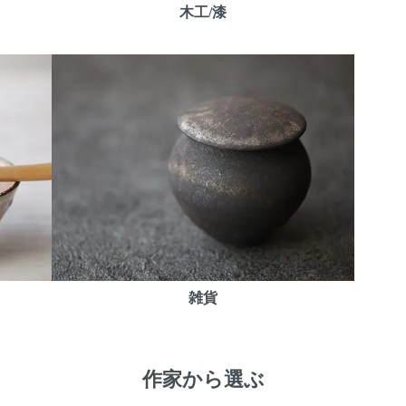
木工/漆
雑貨
作家から選ぶ