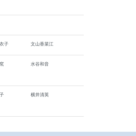
衣子
文山香菜江
窯
水谷和音
子
横井清英