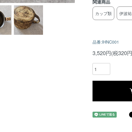
関連商品
カップ類
伊波祐
品番:IHNC001
3,520円(税320円