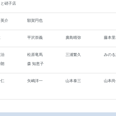
もと硝子店
路英介
額賀円也
仁
平沢崇義
廣島晴弥
藤本里
英治
松原竜馬
三浦繁久
みのる
一朗
森 知恵子
一仁
矢嶋洋一
山本泰三
山本尚