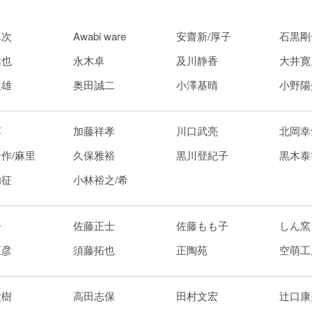
真次
Awabi ware
安齋新/厚子
石黒剛
祐也
永木卓
及川静香
大井寛
辰雄
奥田誠二
小澤基晴
小野陽
淳
加藤祥孝
川口武亮
北岡幸
作/麻里
久保雅裕
黒川登紀子
黒木泰
功征
小林裕之/希
一
佐藤正士
佐藤もも子
しん窯
正彦
須藤拓也
正陶苑
空萌工
大樹
高田志保
田村文宏
辻口康