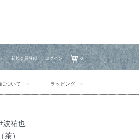
ト
新規会員登録
ログイン
0
舗について
ラッピング
伊波祐也
（茶）