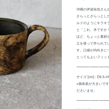
沖縄の伊波祐也さん
さらっとざらっとし
ルドのようにキラキ
と「これ、木ですか
ほど、ちょっと素材
土を使って作られて
す。口縁が内向きに
とってもよいフィッ
サイズ [cm] : D9.
※個体差が大きいで
ださいませ。