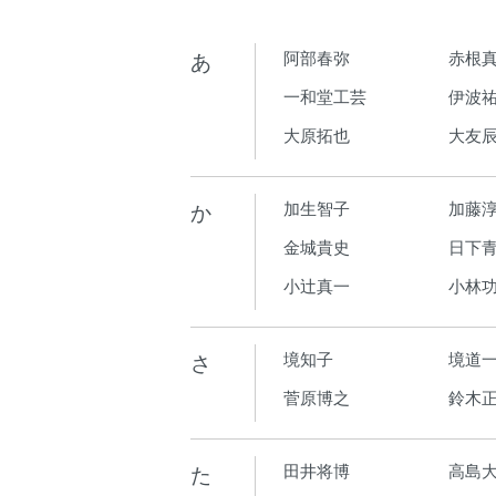
あ
阿部春弥
赤根
一和堂工芸
伊波
大原拓也
大友
か
加生智子
加藤
金城貴史
日下青
小辻真一
小林
さ
境知子
境道
菅原博之
鈴木
た
田井将博
高島