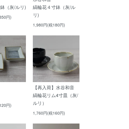
鉢（灰/ルリ)
縞輪花４寸鉢（灰/ル
リ)
350円)
1,980円(税180円)
【再入荷】水谷和音
縞輪花リム4寸皿（灰/
ルリ）
120円)
1,760円(税160円)