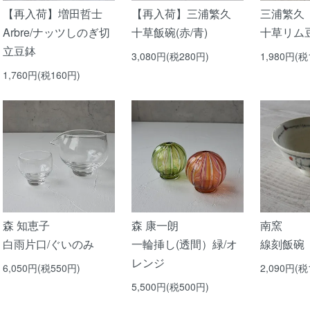
【再入荷】増田哲士
【再入荷】三浦繁久
三浦繁久
Arbre/ナッツしのぎ切
十草飯碗(赤/青)
十草リム豆
立豆鉢
3,080円(税280円)
1,980円(税
1,760円(税160円)
森 知恵子
森 康一朗
南窯
白雨片口/ぐいのみ
一輪挿し(透間）緑/オ
線刻飯碗
レンジ
6,050円(税550円)
2,090円(税
5,500円(税500円)