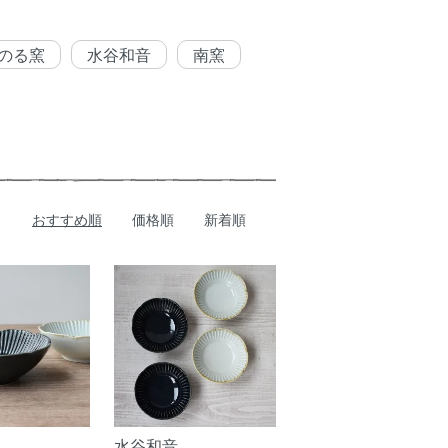
のる窯
水谷和音
南窯
おすすめ順
価格順
新着順
水谷和音