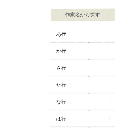
作家名から探す
あ行
か行
さ行
た行
な行
は行