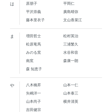
は
原朋子
平岡仁
平沢崇義
廣島晴弥
藤本里衣子
文山香菜江
ま
増田哲士
松村英治
松原竜馬
三浦繁久
みのる窯
水谷和音
南窯
森康一朗
森 知恵子
や
八木橋昇
山本一仁
矢嶋洋一
山本泰三
山本尚子
横井清英
吉田健宗