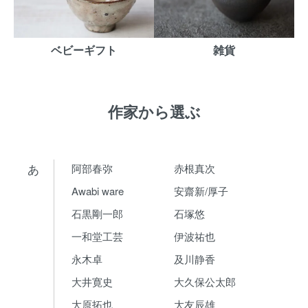
ベビーギフト
雑貨
作家から選ぶ
あ
阿部春弥
赤根真次
Awabi ware
安齋新/厚子
石黒剛一郎
石塚悠
一和堂工芸
伊波祐也
永木卓
及川静香
大井寛史
大久保公太郎
大原拓也
大友辰雄