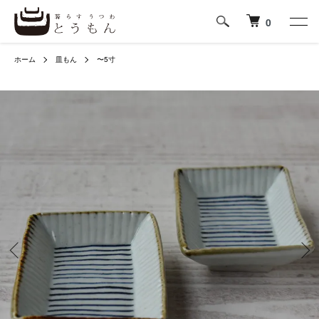
0
ホーム
皿もん
〜5寸