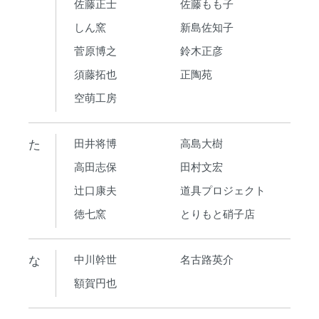
佐藤正士
佐藤もも子
しん窯
新島佐知子
菅原博之
鈴木正彦
須藤拓也
正陶苑
空萌工房
た
田井将博
高島大樹
高田志保
田村文宏
辻口康夫
道具プロジェクト
徳七窯
とりもと硝子店
な
中川幹世
名古路英介
額賀円也