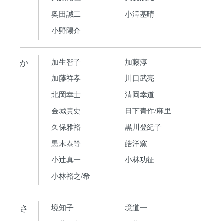
奥田誠二
小澤基晴
小野陽介
か
加生智子
加藤淳
加藤祥孝
川口武亮
北岡幸士
清岡幸道
金城貴史
日下青作/麻里
久保雅裕
黒川登紀子
黒木泰等
皓洋窯
小辻真一
小林功征
小林裕之/希
さ
境知子
境道一