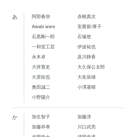
あ
阿部春弥
赤根真次
Awabi ware
安齋新/厚子
石黒剛一郎
石塚悠
一和堂工芸
伊波祐也
永木卓
及川静香
大井寛史
大久保公太郎
大原拓也
大友辰雄
奥田誠二
小澤基晴
小野陽介
か
加生智子
加藤淳
加藤祥孝
川口武亮
北岡幸士
清岡幸道