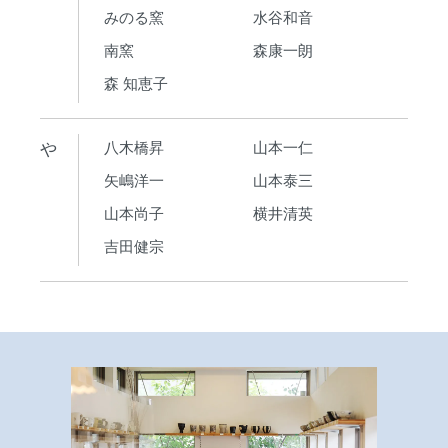
みのる窯
水谷和音
南窯
森康一朗
森 知恵子
や
八木橋昇
山本一仁
矢嶋洋一
山本泰三
山本尚子
横井清英
吉田健宗