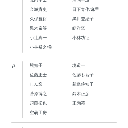
金城貴史
日下青作/麻里
久保雅裕
黒川登紀子
黒木泰等
皓洋窯
小辻真一
小林功征
小林裕之/希
さ
境知子
境道一
佐藤正士
佐藤もも子
しん窯
新島佐知子
菅原博之
鈴木正彦
須藤拓也
正陶苑
空萌工房