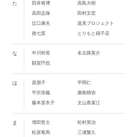
た
田井将博
高島大樹
高田志保
田村文宏
辻口康夫
道具プロジェクト
徳七窯
とりもと硝子店
な
中川幹世
名古路英介
額賀円也
は
原朋子
平岡仁
平沢崇義
廣島晴弥
藤本里衣子
文山香菜江
ま
増田哲士
松村英治
松原竜馬
三浦繁久