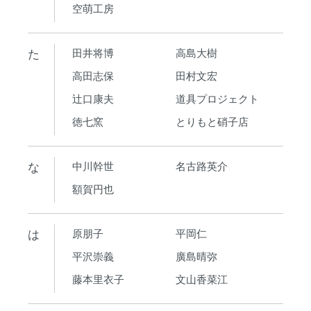
空萌工房
た
田井将博
高島大樹
高田志保
田村文宏
辻口康夫
道具プロジェクト
徳七窯
とりもと硝子店
な
中川幹世
名古路英介
額賀円也
は
原朋子
平岡仁
平沢崇義
廣島晴弥
藤本里衣子
文山香菜江