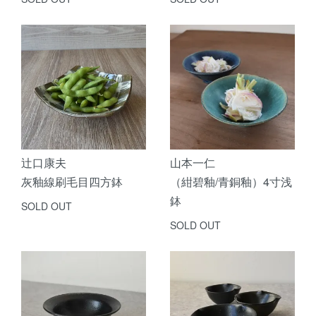
辻口康夫
山本一仁
灰釉線刷毛目四方鉢
（紺碧釉/青銅釉）4寸浅
鉢
SOLD OUT
SOLD OUT