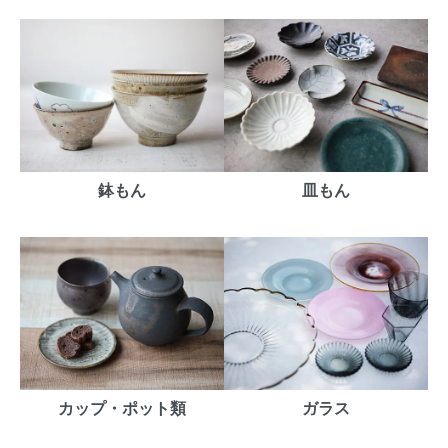
鉢もん
皿もん
カップ・ポット類
ガラス