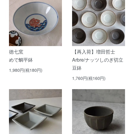
徳七窯
【再入荷】増田哲士
めで鯛平鉢
Arbre/ナッツしのぎ切立
豆鉢
1,980円(税180円)
1,760円(税160円)