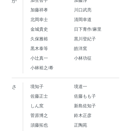
か
加藤祥孝
川口武亮
北岡幸士
清岡幸道
金城貴史
日下青作/麻里
久保雅裕
黒川登紀子
黒木泰等
皓洋窯
小辻真一
小林功征
小林裕之/希
さ
境知子
境道一
佐藤正士
佐藤もも子
しん窯
新島佐知子
菅原博之
鈴木正彦
須藤拓也
正陶苑