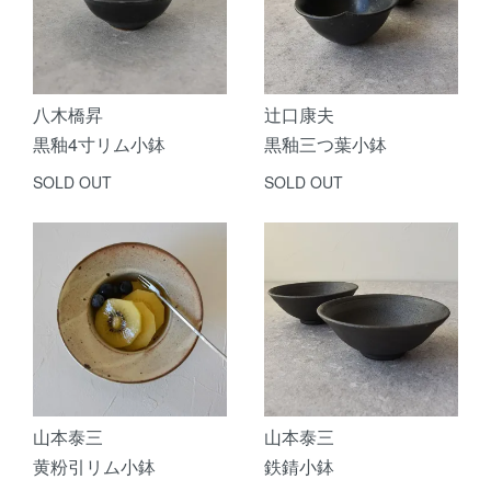
八木橋昇
辻口康夫
黒釉4寸リム小鉢
黒釉三つ葉小鉢
SOLD OUT
SOLD OUT
山本泰三
山本泰三
黄粉引リム小鉢
鉄錆小鉢