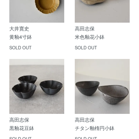
大井寛史
高田志保
黄釉4寸鉢
米色釉花小鉢
SOLD OUT
SOLD OUT
高田志保
高田志保
黒釉花豆鉢
チタン釉楕円小鉢
SOLD OUT
SOLD OUT