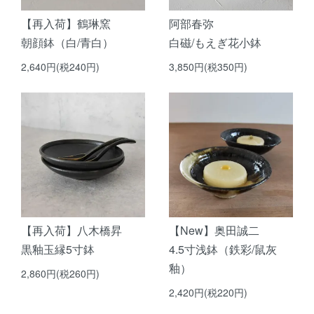
【再入荷】鶴琳窯
阿部春弥
朝顔鉢（白/青白）
白磁/もえぎ花小鉢
2,640円(税240円)
3,850円(税350円)
【再入荷】八木橋昇
【New】奥田誠二
黒釉玉縁5寸鉢
4.5寸浅鉢（鉄彩/鼠灰
釉）
2,860円(税260円)
2,420円(税220円)