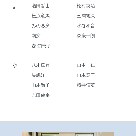
ま
増田哲士
松村英治
松原竜馬
三浦繁久
みのる窯
水谷和音
南窯
森康一朗
森 知恵子
や
八木橋昇
山本一仁
矢嶋洋一
山本泰三
山本尚子
横井清英
吉田健宗