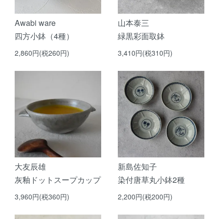
Awabi ware
山本泰三
四方小鉢（4種）
緑黒彩面取鉢
2,860円(税260円)
3,410円(税310円)
大友辰雄
新島佐知子
灰釉ドットスープカップ
染付唐草丸小鉢2種
3,960円(税360円)
2,200円(税200円)