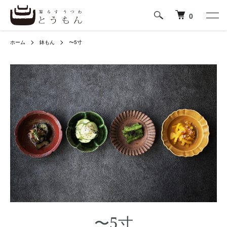
0
ホーム
鉢もん
〜5寸
〜5寸