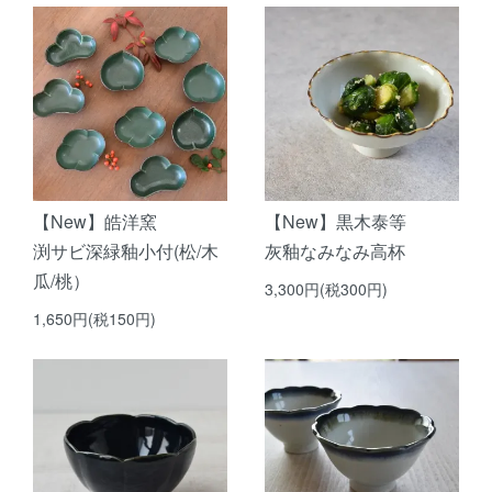
【New】皓洋窯
【New】黒木泰等
渕サビ深緑釉小付(松/木
灰釉なみなみ高杯
瓜/桃）
3,300円(税300円)
1,650円(税150円)