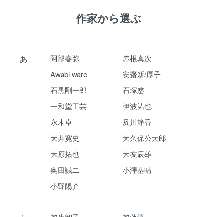
作家から選ぶ
あ
阿部春弥
赤根真次
Awabi ware
安齋新/厚子
石黒剛一郎
石塚悠
一和堂工芸
伊波祐也
永木卓
及川静香
大井寛史
大久保公太郎
大原拓也
大友辰雄
奥田誠二
小澤基晴
小野陽介
加生智子
加藤淳