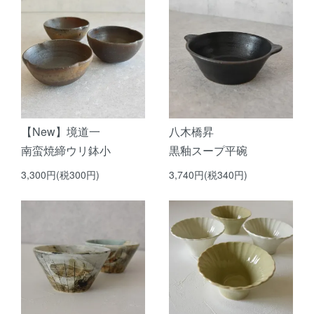
【New】境道一
八木橋昇
南蛮焼締ウリ鉢小
黒釉スープ平碗
3,300円(税300円)
3,740円(税340円)