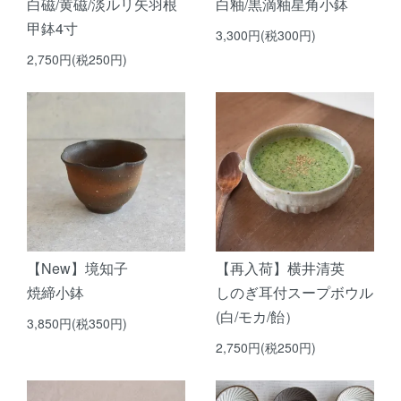
白磁/黄磁/淡ルリ矢羽根
白釉/黒滴釉星角小鉢
甲鉢4寸
3,300円(税300円)
2,750円(税250円)
【New】境知子
【再入荷】横井清英
焼締小鉢
しのぎ耳付スープボウル
(白/モカ/飴）
3,850円(税350円)
2,750円(税250円)