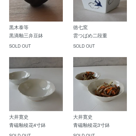
黒木泰等
徳七窯
黒滴釉三弁豆鉢
雲つばめ二段重
SOLD OUT
SOLD OUT
大井寛史
大井寛史
青磁釉稜花4寸鉢
青磁釉稜花3寸鉢
SOLD OUT
SOLD OUT