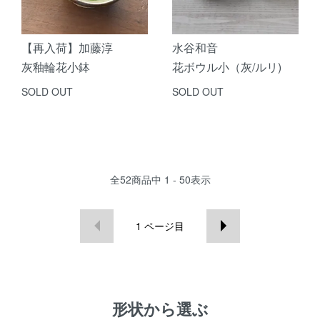
【再入荷】加藤淳
水谷和音
灰釉輪花小鉢
花ボウル小（灰/ルリ)
SOLD OUT
SOLD OUT
全
52
商品中
1 - 50
表示
1
ページ目
形状から選ぶ