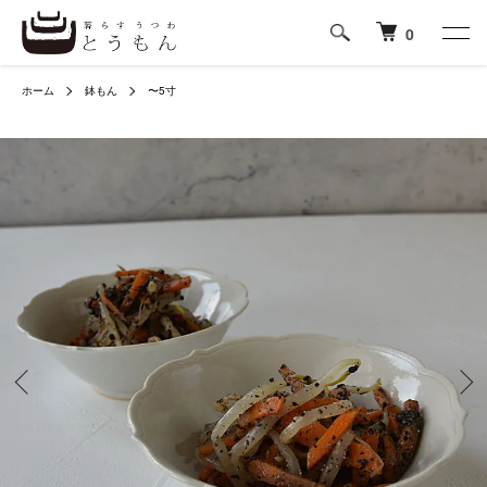
0
ホーム
鉢もん
〜5寸