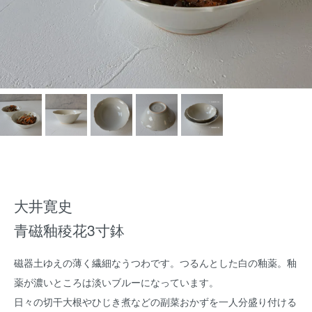
大井寛史
青磁釉稜花3寸鉢
磁器土ゆえの薄く繊細なうつわです。つるんとした白の釉薬。釉
薬が濃いところは淡いブルーになっています。
日々の切干大根やひじき煮などの副菜おかずを一人分盛り付ける