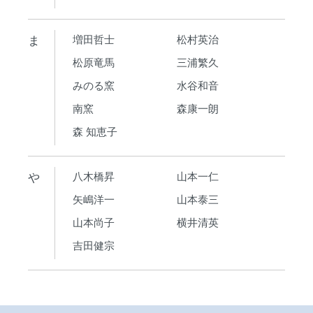
ま
増田哲士
松村英治
松原竜馬
三浦繁久
みのる窯
水谷和音
南窯
森康一朗
森 知恵子
や
八木橋昇
山本一仁
矢嶋洋一
山本泰三
山本尚子
横井清英
吉田健宗