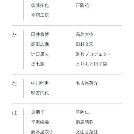
須藤拓也
正陶苑
空萌工房
た
田井将博
高島大樹
高田志保
田村文宏
辻口康夫
道具プロジェクト
徳七窯
とりもと硝子店
な
中川幹世
名古路英介
額賀円也
は
原朋子
平岡仁
平沢崇義
廣島晴弥
藤本里衣子
文山香菜江