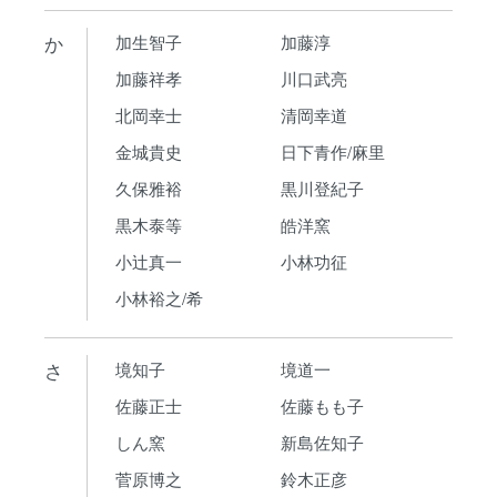
か
加生智子
加藤淳
加藤祥孝
川口武亮
北岡幸士
清岡幸道
金城貴史
日下青作/麻里
久保雅裕
黒川登紀子
黒木泰等
皓洋窯
小辻真一
小林功征
小林裕之/希
さ
境知子
境道一
佐藤正士
佐藤もも子
しん窯
新島佐知子
菅原博之
鈴木正彦