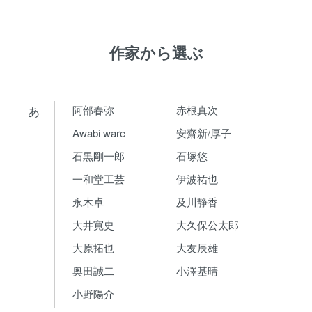
作家から選ぶ
あ
阿部春弥
赤根真次
Awabi ware
安齋新/厚子
石黒剛一郎
石塚悠
一和堂工芸
伊波祐也
永木卓
及川静香
大井寛史
大久保公太郎
大原拓也
大友辰雄
奥田誠二
小澤基晴
小野陽介