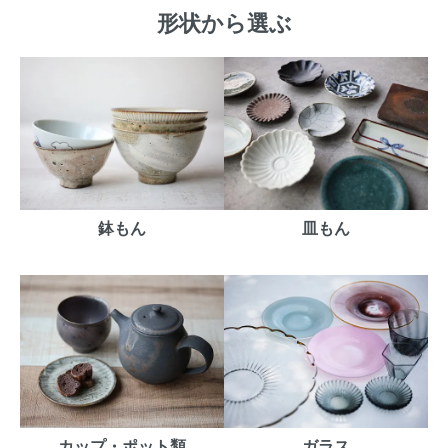
形状から選ぶ
鉢もん
皿もん
カップ・ポット類
ガラス