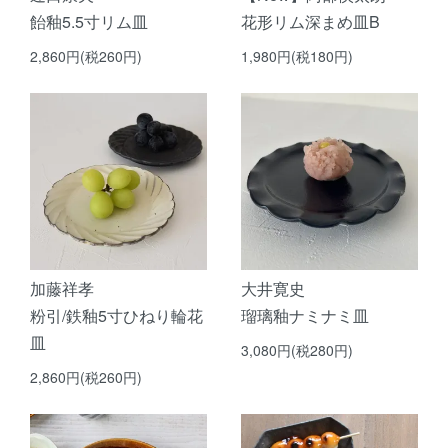
飴釉5.5寸リム皿
花形リム深まめ皿B
2,860円(税260円)
1,980円(税180円)
加藤祥孝
大井寛史
粉引/鉄釉5寸ひねり輪花
瑠璃釉ナミナミ皿
皿
3,080円(税280円)
2,860円(税260円)