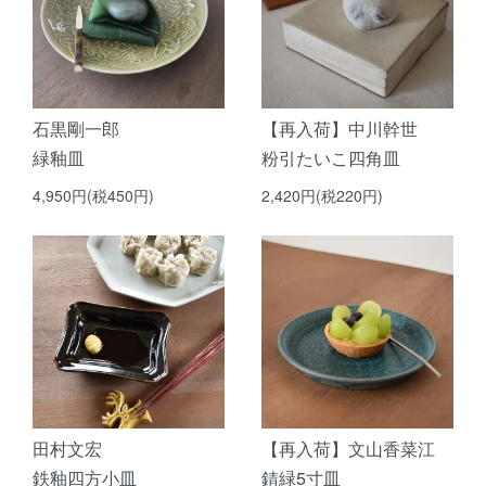
石黒剛一郎
【再入荷】中川幹世
緑釉皿
粉引たいこ四角皿
4,950円(税450円)
2,420円(税220円)
田村文宏
【再入荷】文山香菜江
鉄釉四方小皿
錆緑5寸皿