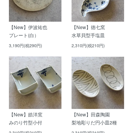
【New】伊波祐也
【New】徳七窯
プレート(白）
水草貝型手塩皿
3,190円(税290円)
2,310円(税210円)
【New】皓洋窯
【New】田森陶園
みのり竹型小付
梨地彫りだ円小皿2種
2,310円(税210円)
2,310円(税210円)