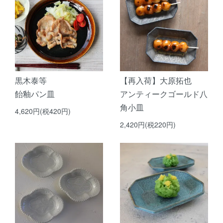
黒木泰等
【再入荷】大原拓也
飴釉パン皿
アンティークゴールド八
角小皿
4,620円(税420円)
2,420円(税220円)