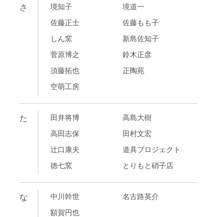
さ
境知子
境道一
佐藤正士
佐藤もも子
しん窯
新島佐知子
菅原博之
鈴木正彦
須藤拓也
正陶苑
空萌工房
た
田井将博
高島大樹
高田志保
田村文宏
辻口康夫
道具プロジェクト
徳七窯
とりもと硝子店
な
中川幹世
名古路英介
額賀円也