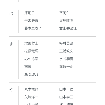
は
原朋子
平岡仁
平沢崇義
廣島晴弥
藤本里衣子
文山香菜江
ま
増田哲士
松村英治
松原竜馬
三浦繁久
みのる窯
水谷和音
南窯
森康一朗
森 知恵子
や
八木橋昇
山本一仁
矢嶋洋一
山本泰三
山本尚子
横井清英