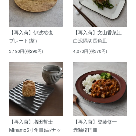
【再入荷】伊波祐也
【再入荷】文山香菜江
プレート(茶）
白泥隅切長角皿
3,190円(税290円)
4,070円(税370円)
【再入荷】増田哲士
【再入荷】登藤修一
Minamo5寸角皿(白/ナッ
赤釉楕円皿