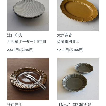
辻口康夫
大井寛史
月明釉ボーダー5.5寸皿
黄釉楕円皿大
2,860円(税260円)
4,400円(税400円)
辻口康夫
【New】阿部慎太朗