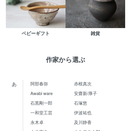
ベビーギフト
雑貨
作家から選ぶ
あ
阿部春弥
赤根真次
Awabi ware
安齋新/厚子
石黒剛一郎
石塚悠
一和堂工芸
伊波祐也
永木卓
及川静香