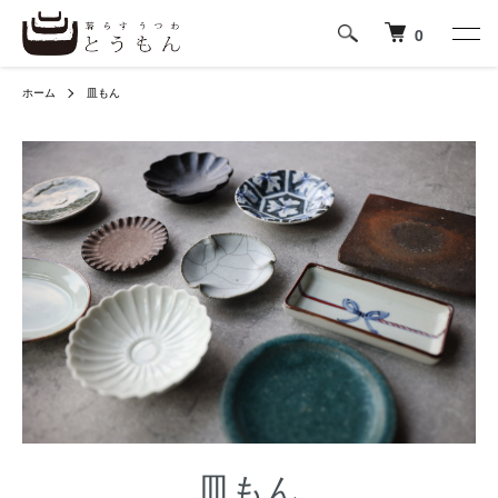
0
ホーム
皿もん
皿もん