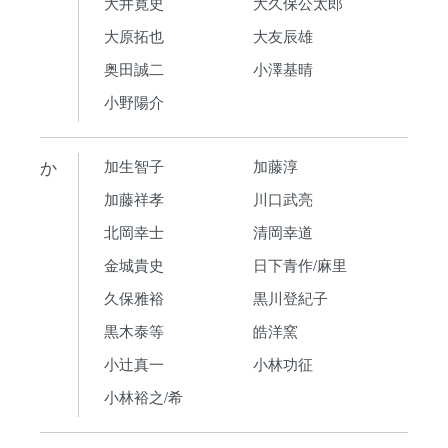
大井寛史
大久保公太郎
大原拓也
大友辰雄
奥田誠二
小澤基晴
小野陽介
か
加生智子
加藤淳
加藤祥孝
川口武亮
北岡幸士
清岡幸道
金城貴史
日下青作/麻里
久保雅裕
黒川登紀子
黒木泰等
皓洋窯
小辻真一
小林功征
小林裕之/希