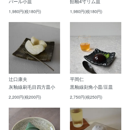
パール小皿
飴釉4寸リム皿
1,980円(税180円)
1,980円(税180円)
辻口康夫
平岡仁
灰釉線刷毛目四方皿小
黒釉線刻角小皿/豆皿
2,200円(税200円)
2,750円(税250円)