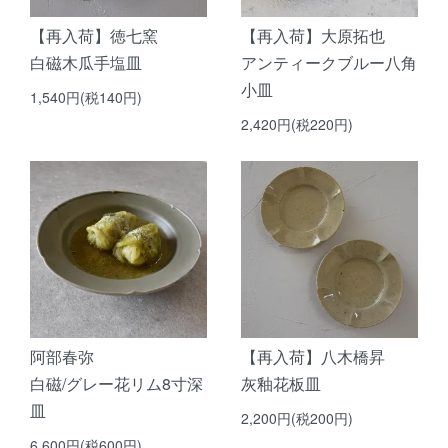
【再入荷】徳七窯
【再入荷】大原拓也
白磁木瓜手塩皿
アンティークブルー八角
小皿
1,540円(税140円)
2,420円(税220円)
阿部春弥
【再入荷】八木橋昇
白磁/グレー花リム8寸深
灰釉花板皿
皿
2,200円(税200円)
6,600円(税600円)