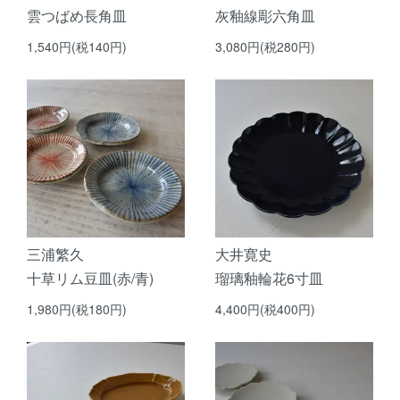
雲つばめ長角皿
灰釉線彫六角皿
1,540円(税140円)
3,080円(税280円)
三浦繁久
大井寛史
十草リム豆皿(赤/青)
瑠璃釉輪花6寸皿
1,980円(税180円)
4,400円(税400円)