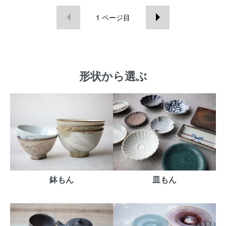
1
ページ目
形状から選ぶ
鉢もん
皿もん