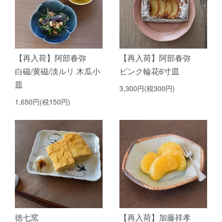
【再入荷】阿部春弥
【再入荷】阿部春弥
白磁/黄磁/淡ルリ 木瓜小
ピンク輪花6寸皿
皿
3,300円(税300円)
1,650円(税150円)
徳七窯
【再入荷】加藤祥孝