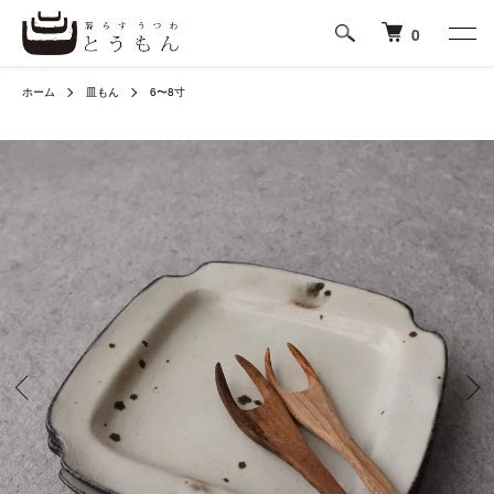
0
ホーム
皿もん
6〜8寸