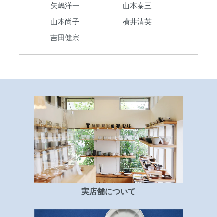
矢嶋洋一
山本泰三
山本尚子
横井清英
吉田健宗
実店舗について