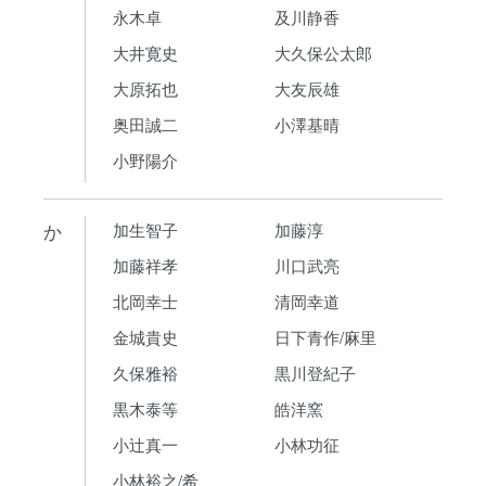
永木卓
及川静香
大井寛史
大久保公太郎
大原拓也
大友辰雄
奥田誠二
小澤基晴
小野陽介
か
加生智子
加藤淳
加藤祥孝
川口武亮
北岡幸士
清岡幸道
金城貴史
日下青作/麻里
久保雅裕
黒川登紀子
黒木泰等
皓洋窯
小辻真一
小林功征
小林裕之/希