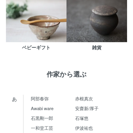
ベビーギフト
雑貨
作家から選ぶ
あ
阿部春弥
赤根真次
Awabi ware
安齋新/厚子
石黒剛一郎
石塚悠
一和堂工芸
伊波祐也