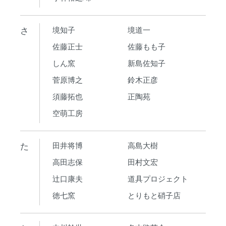
さ
境知子
境道一
佐藤正士
佐藤もも子
しん窯
新島佐知子
菅原博之
鈴木正彦
須藤拓也
正陶苑
空萌工房
た
田井将博
高島大樹
高田志保
田村文宏
辻口康夫
道具プロジェクト
徳七窯
とりもと硝子店