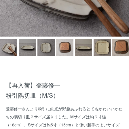
【再入荷】登藤修一
粉引隅切皿（M/S）
登藤修一さんより粉引に鉄点が野趣あふれるとてもかわいいかた
ちの隅切り皿２サイズ届きました。Mサイズは約６寸強
（18cm）、Sサイズは約5寸（15cm）と使い勝手のよいサイズ