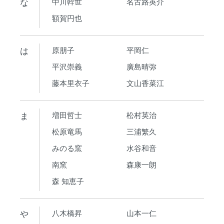
な
中川幹世
名古路英介
額賀円也
は
原朋子
平岡仁
平沢崇義
廣島晴弥
藤本里衣子
文山香菜江
ま
増田哲士
松村英治
松原竜馬
三浦繁久
みのる窯
水谷和音
南窯
森康一朗
森 知恵子
や
八木橋昇
山本一仁