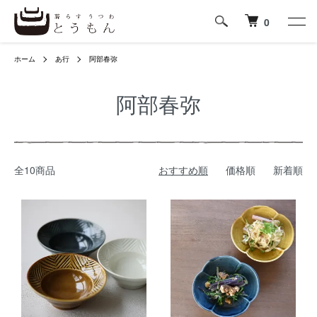
0
ホーム
あ行
阿部春弥
阿部春弥
全10商品
おすすめ順
価格順
新着順