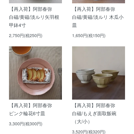
【再入荷】阿部春弥
【再入荷】阿部春弥
白磁/黄磁/淡ルリ矢羽根
白磁/黄磁/淡ルリ 木瓜小
甲鉢4寸
皿
2,750円(税250円)
1,650円(税150円)
【再入荷】阿部春弥
【再入荷】阿部春弥
ピンク輪花6寸皿
白磁/もえぎ面取飯碗
（大/小）
3,300円(税300円)
3,520円(税320円)