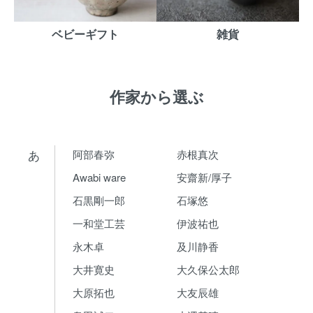
ベビーギフト
雑貨
作家から選ぶ
あ
阿部春弥
赤根真次
Awabi ware
安齋新/厚子
石黒剛一郎
石塚悠
一和堂工芸
伊波祐也
永木卓
及川静香
大井寛史
大久保公太郎
大原拓也
大友辰雄