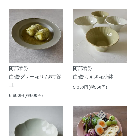
阿部春弥
阿部春弥
白磁/グレー花リム8寸深
白磁/もえぎ花小鉢
皿
3,850円(税350円)
6,600円(税600円)