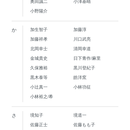
奥田誠二
小澤基晴
小野陽介
か
加生智子
加藤淳
加藤祥孝
川口武亮
北岡幸士
清岡幸道
金城貴史
日下青作/麻里
久保雅裕
黒川登紀子
黒木泰等
皓洋窯
小辻真一
小林功征
小林裕之/希
さ
境知子
境道一
佐藤正士
佐藤もも子