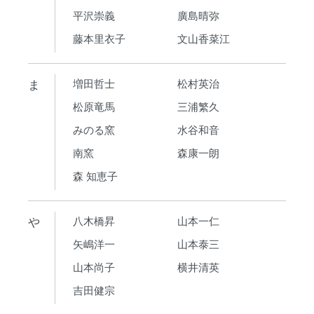
平沢崇義
廣島晴弥
藤本里衣子
文山香菜江
ま
増田哲士
松村英治
松原竜馬
三浦繁久
みのる窯
水谷和音
南窯
森康一朗
森 知恵子
や
八木橋昇
山本一仁
矢嶋洋一
山本泰三
山本尚子
横井清英
吉田健宗