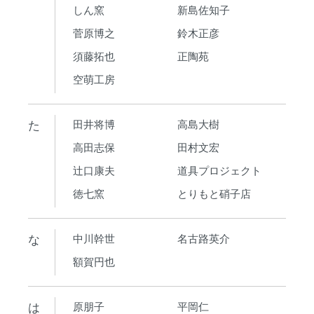
しん窯
新島佐知子
菅原博之
鈴木正彦
須藤拓也
正陶苑
空萌工房
た
田井将博
高島大樹
高田志保
田村文宏
辻口康夫
道具プロジェクト
徳七窯
とりもと硝子店
な
中川幹世
名古路英介
額賀円也
は
原朋子
平岡仁