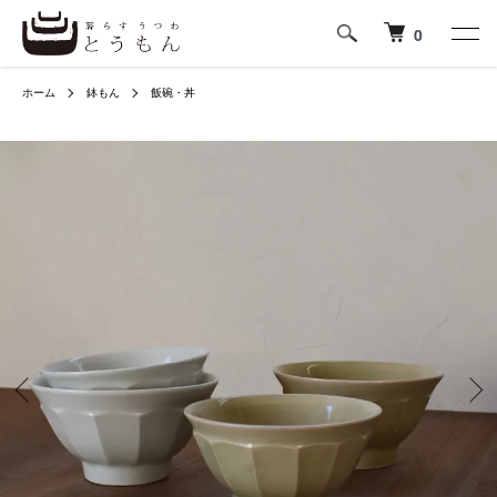
0
ホーム
鉢もん
飯碗・丼