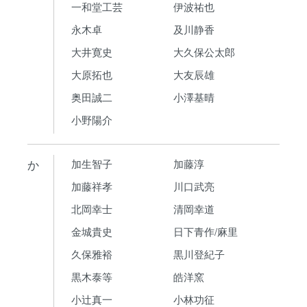
一和堂工芸
伊波祐也
永木卓
及川静香
大井寛史
大久保公太郎
大原拓也
大友辰雄
奥田誠二
小澤基晴
小野陽介
か
加生智子
加藤淳
加藤祥孝
川口武亮
北岡幸士
清岡幸道
金城貴史
日下青作/麻里
久保雅裕
黒川登紀子
黒木泰等
皓洋窯
小辻真一
小林功征