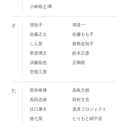
小林裕之/希
さ
境知子
境道一
佐藤正士
佐藤もも子
しん窯
新島佐知子
菅原博之
鈴木正彦
須藤拓也
正陶苑
空萌工房
た
田井将博
高島大樹
高田志保
田村文宏
辻口康夫
道具プロジェクト
徳七窯
とりもと硝子店