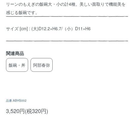
リーンのもえぎの飯碗大・小の計4種。美しい面取りで機能美を
感じる飯碗です。
サイズ [cm] : (大)D12.2×H6.7/（小）D11×H6
関連商品
飯碗・丼
阿部春弥
品番:ABHS002
3,520円(税320円)