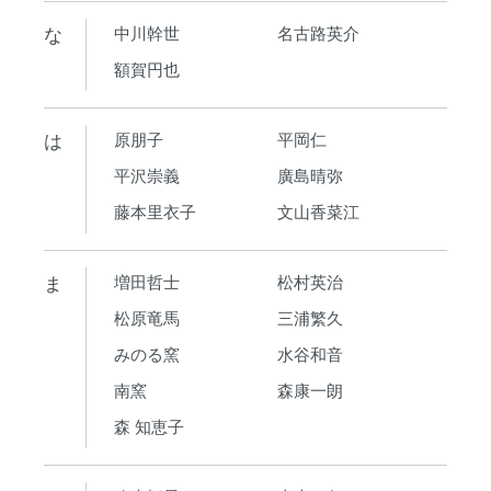
な
中川幹世
名古路英介
額賀円也
は
原朋子
平岡仁
平沢崇義
廣島晴弥
藤本里衣子
文山香菜江
ま
増田哲士
松村英治
松原竜馬
三浦繁久
みのる窯
水谷和音
南窯
森康一朗
森 知恵子