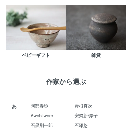
ベビーギフト
雑貨
作家から選ぶ
あ
阿部春弥
赤根真次
Awabi ware
安齋新/厚子
石黒剛一郎
石塚悠