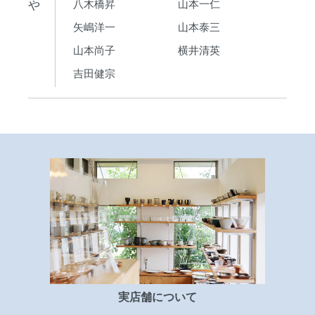
や
八木橋昇
山本一仁
矢嶋洋一
山本泰三
山本尚子
横井清英
吉田健宗
実店舗について