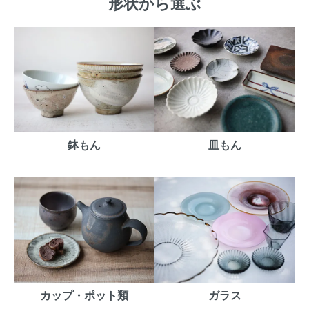
形状から選ぶ
鉢もん
皿もん
カップ・ポット類
ガラス