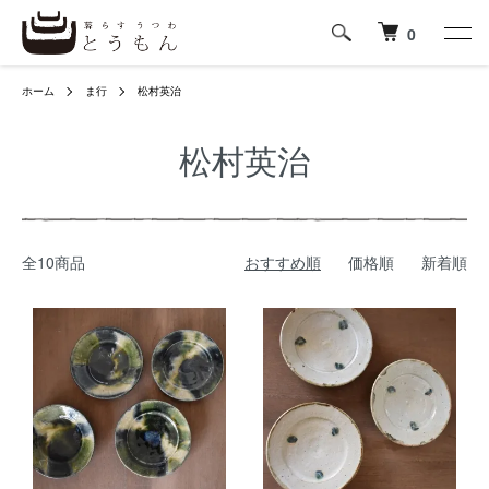
0
ホーム
ま行
松村英治
松村英治
全10商品
おすすめ順
価格順
新着順