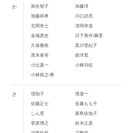
か
加生智子
加藤淳
加藤祥孝
川口武亮
北岡幸士
清岡幸道
金城貴史
日下青作/麻里
久保雅裕
黒川登紀子
黒木泰等
皓洋窯
小辻真一
小林功征
小林裕之/希
さ
境知子
境道一
佐藤正士
佐藤もも子
しん窯
新島佐知子
菅原博之
鈴木正彦
須藤拓也
正陶苑