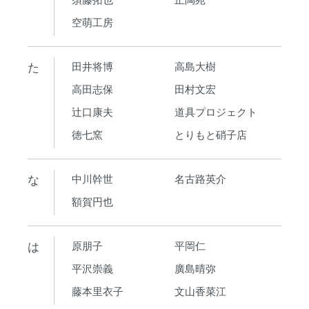
空萌工房
た
田井将博
高島大樹
高田志保
田村文宏
辻口康夫
道具プロジェクト
徳七窯
とりもと硝子店
な
中川幹世
名古路英介
額賀円也
は
原朋子
平岡仁
平沢崇義
廣島晴弥
藤本里衣子
文山香菜江