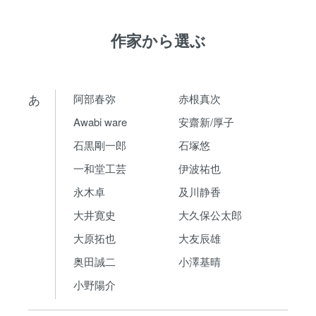
作家から選ぶ
あ
阿部春弥
赤根真次
Awabi ware
安齋新/厚子
石黒剛一郎
石塚悠
一和堂工芸
伊波祐也
永木卓
及川静香
大井寛史
大久保公太郎
大原拓也
大友辰雄
奥田誠二
小澤基晴
小野陽介