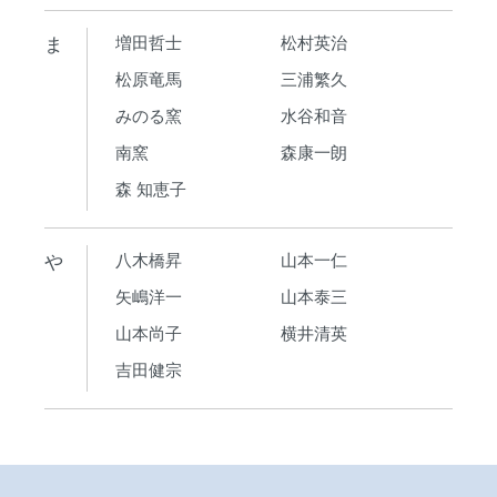
ま
増田哲士
松村英治
松原竜馬
三浦繁久
みのる窯
水谷和音
南窯
森康一朗
森 知恵子
や
八木橋昇
山本一仁
矢嶋洋一
山本泰三
山本尚子
横井清英
吉田健宗