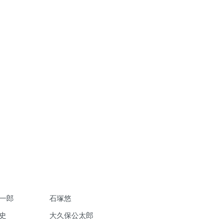
一郎
石塚悠
史
大久保公太郎