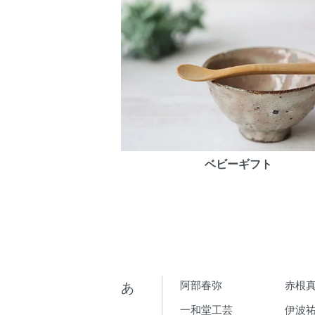
ベビーギフト
あ
阿部春弥
赤根
一和堂工芸
伊波