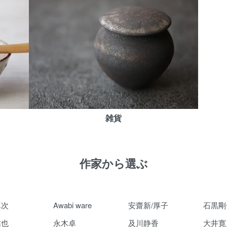
雑貨
作家から選ぶ
真次
Awabi ware
安齋新/厚子
石黒剛
祐也
永木卓
及川静香
大井寛