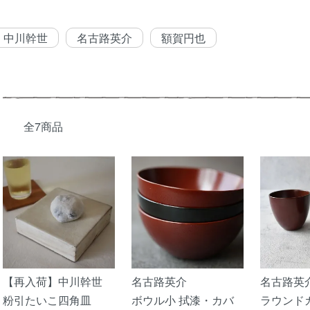
グループ一覧
中川幹世
名古路英介
額賀円也
全7商品
【再入荷】中川幹世
名古路英介
名古路英
粉引たいこ四角皿
ボウル小 拭漆・カバ
ラウンド