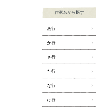
作家名から探す
あ行
か行
さ行
た行
な行
は行