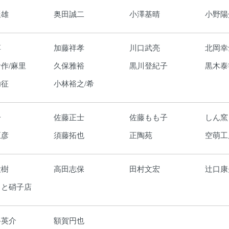
辰雄
奥田誠二
小澤基晴
小野陽
淳
加藤祥孝
川口武亮
北岡幸
作/麻里
久保雅裕
黒川登紀子
黒木泰
功征
小林裕之/希
一
佐藤正士
佐藤もも子
しん窯
正彦
須藤拓也
正陶苑
空萌工
大樹
高田志保
田村文宏
辻口康
もと硝子店
路英介
額賀円也