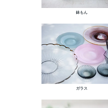
鉢もん
ガラス