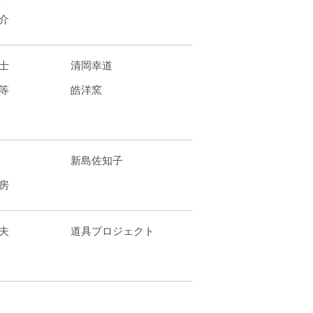
介
士
清岡幸道
等
皓洋窯
新島佐知子
房
夫
道具プロジェクト