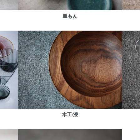
皿もん
木工/漆