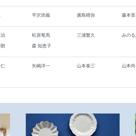
仁
平沢崇義
廣島晴弥
藤本里
英治
松原竜馬
三浦繁久
みのる
一朗
森 知恵子
一仁
矢嶋洋一
山本泰三
山本尚