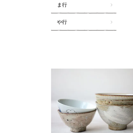
ま行
や行