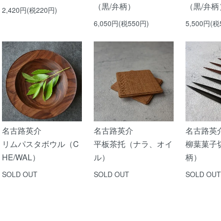
（黒/弁柄）
（黒/弁柄
2,420円(税220円)
6,050円(税550円)
5,500円(税
名古路英介
名古路英介
名古路英
リムパスタボウル（C
平板茶托（ナラ、オイ
柳葉菓子
HE/WAL）
ル）
柄）
SOLD OUT
SOLD OUT
SOLD OUT