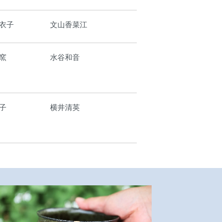
衣子
文山香菜江
窯
水谷和音
子
横井清英