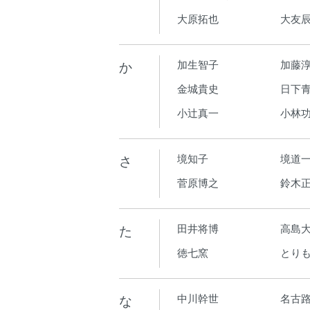
大原拓也
大友
か
加生智子
加藤
金城貴史
日下青
小辻真一
小林
さ
境知子
境道
菅原博之
鈴木
た
田井将博
高島
徳七窯
とり
な
中川幹世
名古