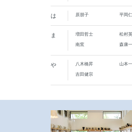
は
原朋子
平岡
ま
増田哲士
松村
南窯
森康
や
八木橋昇
山本
吉田健宗