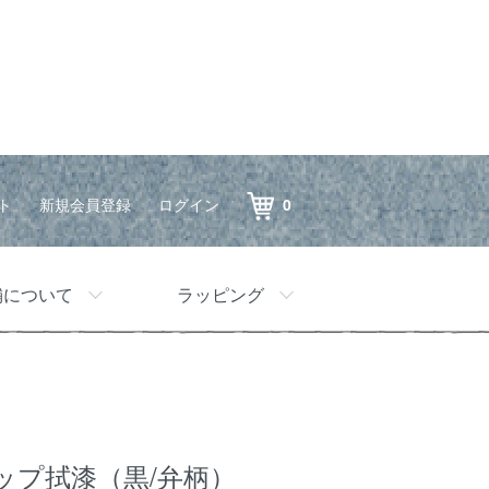
ト
新規会員登録
ログイン
0
舗について
ラッピング
ップ拭漆（黒/弁柄）