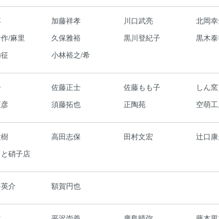
淳
加藤祥孝
川口武亮
北岡幸
作/麻里
久保雅裕
黒川登紀子
黒木泰
功征
小林裕之/希
一
佐藤正士
佐藤もも子
しん窯
正彦
須藤拓也
正陶苑
空萌工
大樹
高田志保
田村文宏
辻口康
もと硝子店
路英介
額賀円也
仁
平沢崇義
廣島晴弥
藤本里