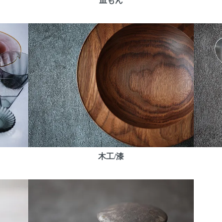
皿もん
木工/漆