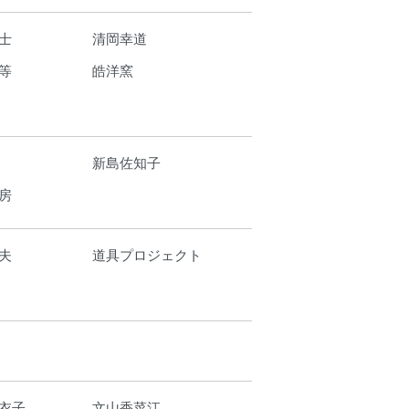
士
清岡幸道
等
皓洋窯
新島佐知子
房
夫
道具プロジェクト
衣子
文山香菜江