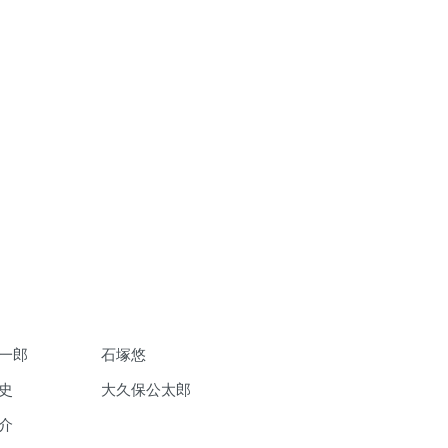
一郎
石塚悠
史
大久保公太郎
介