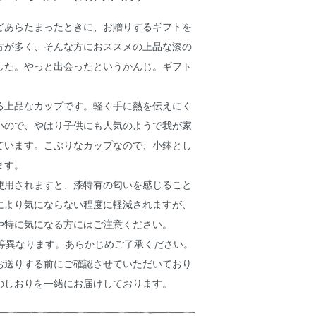
どあらたまったときに、お贈りするギフトを
方が多く、そんな方におススメの上品な漆の
した。やっと出会ったというかんじ。ギフト
る上品なカップです。軽く手に熱を伝えにく
いので、やはり子供にも人気のようで我が家
ています。こぶりなカップなので、小鉢とし
ます。
使用されますと、漆特有の匂いを感じること
により気にならない程度に軽減されますが、
や特に気になる方にはご注意ください。
じ等異なります。あらかじめご了承ください。
お送りする前にご確認させていただいており
のしおりを一緒にお届けしております。