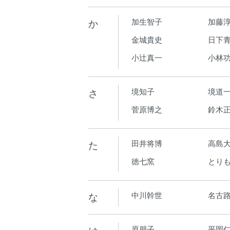
か
加生智子
加藤
金城貴史
日下青
小辻真一
小林
さ
境知子
境道
菅原博之
鈴木
た
田井将博
高島
徳七窯
とり
な
中川幹世
名古
原朋子
平岡