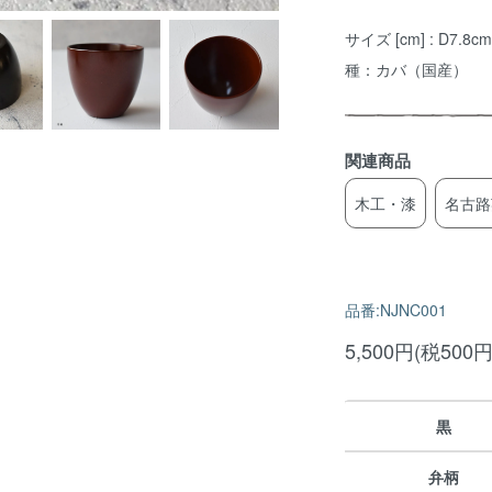
サイズ [cm] : D7.8
種：カバ（国産）
関連商品
木工・漆
名古路
品番:NJNC001
5,500円(税500円
黒
弁柄