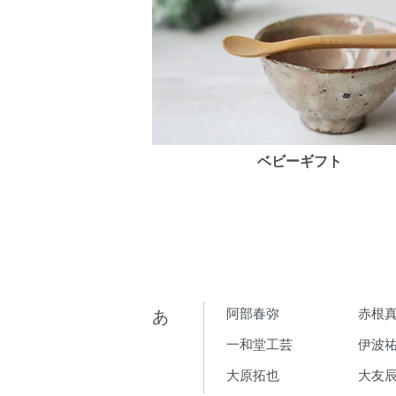
ベビーギフト
あ
阿部春弥
赤根
一和堂工芸
伊波
大原拓也
大友