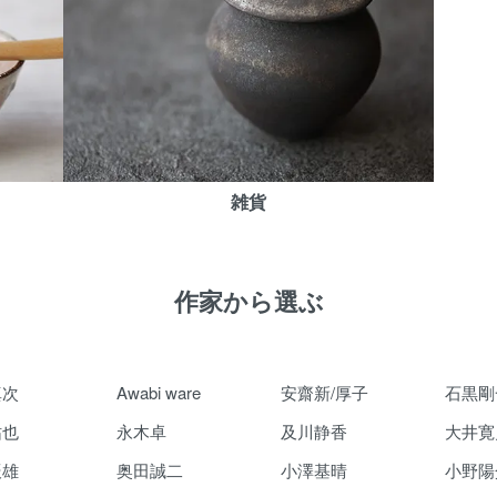
雑貨
作家から選ぶ
真次
Awabi ware
安齋新/厚子
石黒剛
祐也
永木卓
及川静香
大井寛
辰雄
奥田誠二
小澤基晴
小野陽