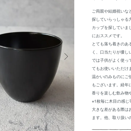
ご両親や結婚祝いな
探していらっしゃる
カップを探していま
におススメです。
とても落ち着きのあ
く、口当たりが優し
では子供がよく使っ
てもお使いいただけ
温かいのみものにご
もございます。経年
香りを楽しむ飲み物
※1枚毎に木目の感
大きな差がある際は
ます。他、取り扱い