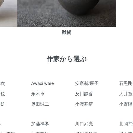
雑貨
作家から選ぶ
真次
Awabi ware
安齋新/厚子
石黒剛
祐也
永木卓
及川静香
大井寛
辰雄
奥田誠二
小澤基晴
小野陽
淳
加藤祥孝
川口武亮
北岡幸