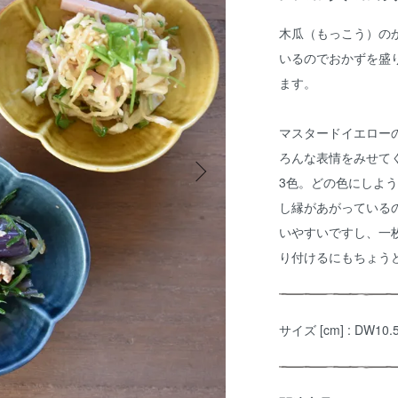
木瓜（もっこう）の
いるのでおかずを盛
ます。
マスタードイエロー
ろんな表情をみせて
3色。どの色にしよ
し縁があがっている
いやすいですし、一
り付けるにもちょう
サイズ [cm] : DW10.