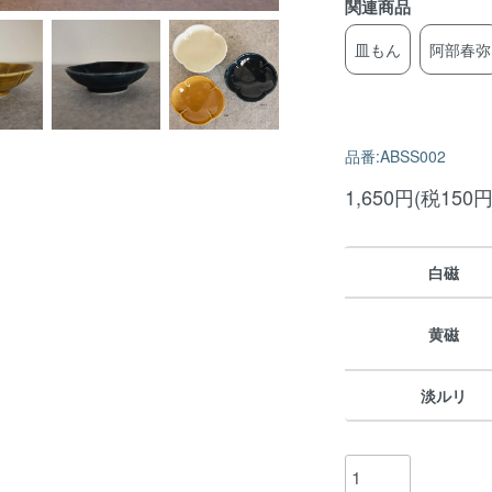
関連商品
皿もん
阿部春弥
品番:ABSS002
1,650円(税150円
白磁
黄磁
淡ルリ