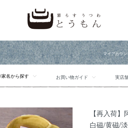
マイアカウン
作家名から探す
お買い物ガイド
実店
【再入荷】
白磁/黄磁/