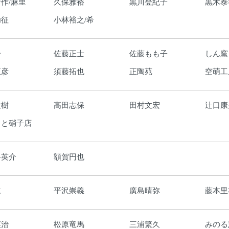
作/麻里
久保雅裕
黒川登紀子
黒木泰
功征
小林裕之/希
一
佐藤正士
佐藤もも子
しん窯
正彦
須藤拓也
正陶苑
空萌工
大樹
高田志保
田村文宏
辻口康
もと硝子店
路英介
額賀円也
仁
平沢崇義
廣島晴弥
藤本里
英治
松原竜馬
三浦繁久
みのる