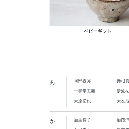
ベビーギフト
あ
阿部春弥
赤根
一和堂工芸
伊波
大原拓也
大友
か
加生智子
加藤