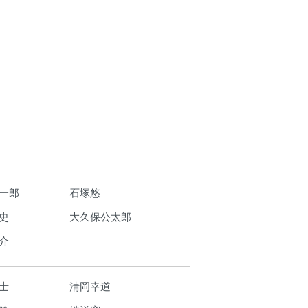
一郎
石塚悠
史
大久保公太郎
介
士
清岡幸道