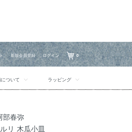
ト
新規会員登録
ログイン
0
舗について
ラッピング
阿部春弥
淡ルリ 木瓜小皿