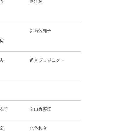
等
皓洋窯
新島佐知子
房
夫
道具プロジェクト
衣子
文山香菜江
窯
水谷和音