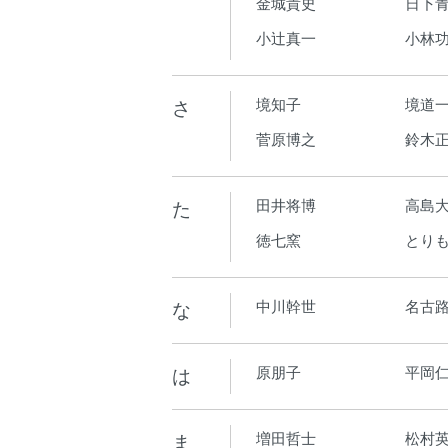
金城貴史
日下青
小辻真一
小林
さ
境知子
境道
菅原博之
鈴木
た
田井将博
高島
徳七窯
とり
な
中川幹世
名古
は
原朋子
平岡
ま
増田哲士
松村