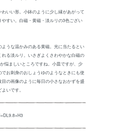
かわいい形。小鉢のように少し縁があがって
りやすい。白磁・黄磁・淡ルリの3色ござい
のような温かみのある黄磁。光に当たるとい
くれる淡ルリ。いさぎよくさわやかな白磁の
うか悩ましいところですね。小皿ですが、少
のでお刺身のおしょうゆのようなときにも使
枚目の画像のように毎日の小さなおかずを盛
どよいです。
5×DL9.8×H3