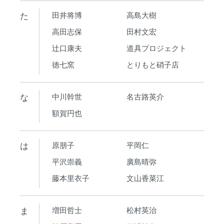
た
田井将博
高島大樹
高田志保
田村文宏
辻口康夫
道具プロジェクト
徳七窯
とりもと硝子店
な
中川幹世
名古路英介
額賀円也
は
原朋子
平岡仁
平沢崇義
廣島晴弥
藤本里衣子
文山香菜江
ま
増田哲士
松村英治