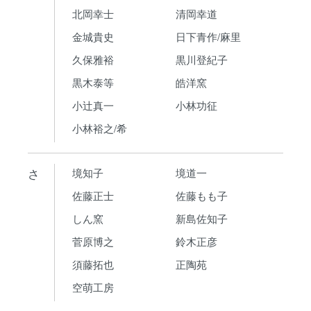
北岡幸士
清岡幸道
金城貴史
日下青作/麻里
久保雅裕
黒川登紀子
黒木泰等
皓洋窯
小辻真一
小林功征
小林裕之/希
さ
境知子
境道一
佐藤正士
佐藤もも子
しん窯
新島佐知子
菅原博之
鈴木正彦
須藤拓也
正陶苑
空萌工房