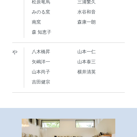
松原竜馬
三浦繁久
みのる窯
水谷和音
南窯
森康一朗
森 知恵子
や
八木橋昇
山本一仁
矢嶋洋一
山本泰三
山本尚子
横井清英
吉田健宗