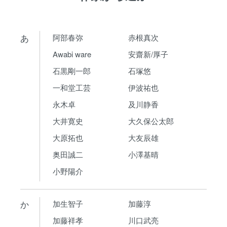
あ
阿部春弥
赤根真次
Awabi ware
安齋新/厚子
石黒剛一郎
石塚悠
一和堂工芸
伊波祐也
永木卓
及川静香
大井寛史
大久保公太郎
大原拓也
大友辰雄
奥田誠二
小澤基晴
小野陽介
か
加生智子
加藤淳
加藤祥孝
川口武亮