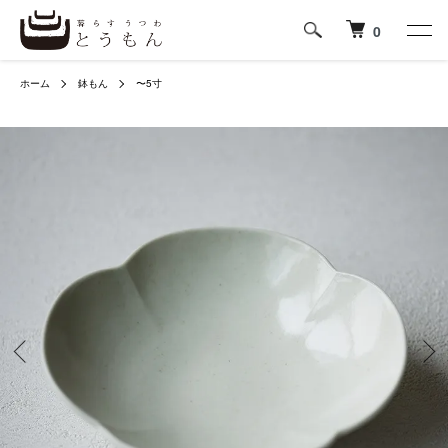
0
ホーム
鉢もん
〜5寸