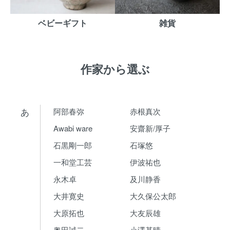
ベビーギフト
雑貨
作家から選ぶ
あ
阿部春弥
赤根真次
Awabi ware
安齋新/厚子
石黒剛一郎
石塚悠
一和堂工芸
伊波祐也
永木卓
及川静香
大井寛史
大久保公太郎
大原拓也
大友辰雄
奥田誠二
小澤基晴