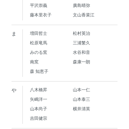
平沢崇義
廣島晴弥
藤本里衣子
文山香菜江
ま
増田哲士
松村英治
松原竜馬
三浦繁久
みのる窯
水谷和音
南窯
森康一朗
森 知恵子
や
八木橋昇
山本一仁
矢嶋洋一
山本泰三
山本尚子
横井清英
吉田健宗