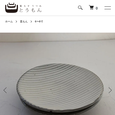
0
ホーム
皿もん
6〜8寸