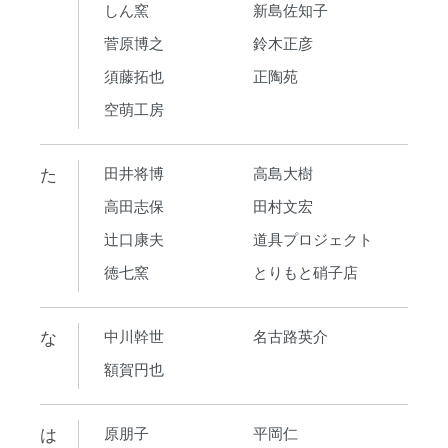
しん窯
新島佐知子
菅原博之
鈴木正彦
須藤拓也
正陶苑
空萌工房
た
田井将博
高島大樹
高田志保
田村文宏
辻口康夫
道具プロジェクト
徳七窯
とりもと硝子店
な
中川幹世
名古路英介
額賀円也
は
原朋子
平岡仁