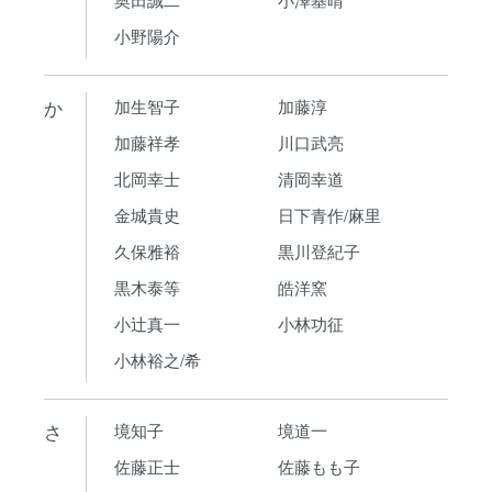
小野陽介
か
加生智子
加藤淳
加藤祥孝
川口武亮
北岡幸士
清岡幸道
金城貴史
日下青作/麻里
久保雅裕
黒川登紀子
黒木泰等
皓洋窯
小辻真一
小林功征
小林裕之/希
さ
境知子
境道一
佐藤正士
佐藤もも子