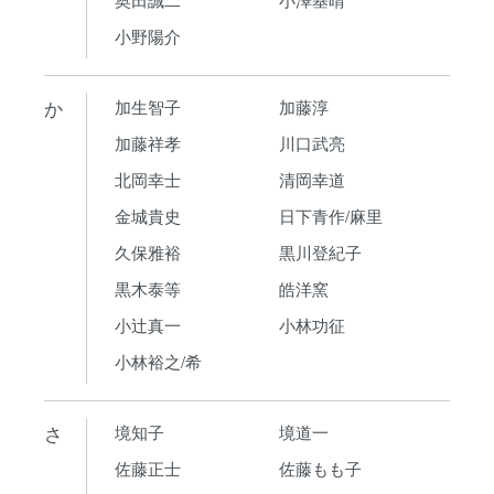
小野陽介
か
加生智子
加藤淳
加藤祥孝
川口武亮
北岡幸士
清岡幸道
金城貴史
日下青作/麻里
久保雅裕
黒川登紀子
黒木泰等
皓洋窯
小辻真一
小林功征
小林裕之/希
さ
境知子
境道一
佐藤正士
佐藤もも子