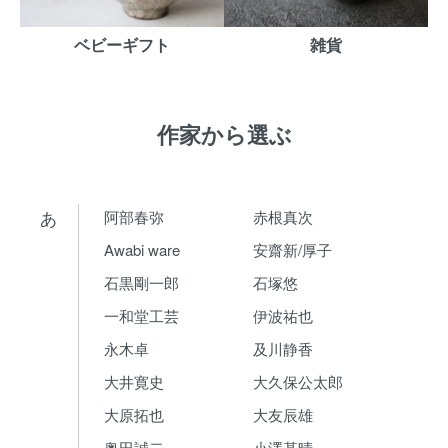
ベビーギフト
雑貨
作家から選ぶ
あ
阿部春弥
赤根真次
Awabi ware
安齋新/厚子
石黒剛一郎
石塚悠
一和堂工芸
伊波祐也
永木卓
及川静香
大井寛史
大久保公太郎
大原拓也
大友辰雄
奥田誠二
小澤基晴