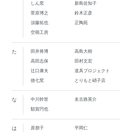
しん窯
新島佐知子
菅原博之
鈴木正彦
須藤拓也
正陶苑
空萌工房
た
田井将博
高島大樹
高田志保
田村文宏
辻口康夫
道具プロジェクト
徳七窯
とりもと硝子店
な
中川幹世
名古路英介
額賀円也
は
原朋子
平岡仁