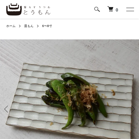
0
ホーム
皿もん
6〜8寸