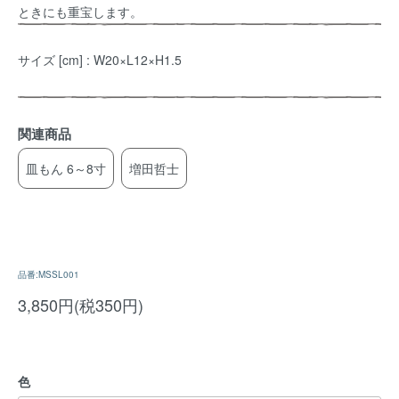
ときにも重宝します。
サイズ [cm] : W20×L12×H1.5
関連商品
皿もん 6～8寸
増田哲士
品番:MSSL001
3,850円(税350円)
色