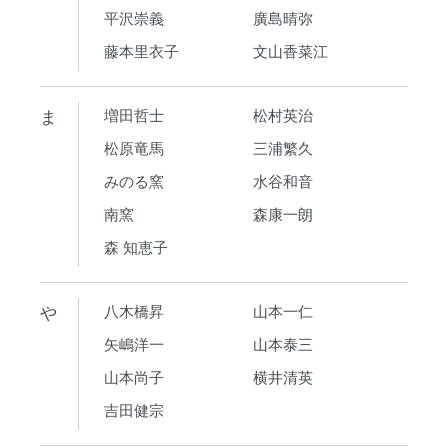
平沢崇義
廣島晴弥
藤本里衣子
文山香菜江
ま
増田哲士
松村英治
松原竜馬
三浦繁久
みのる窯
水谷和音
南窯
森康一朗
森 知恵子
や
八木橋昇
山本一仁
矢嶋洋一
山本泰三
山本尚子
横井清英
吉田健宗