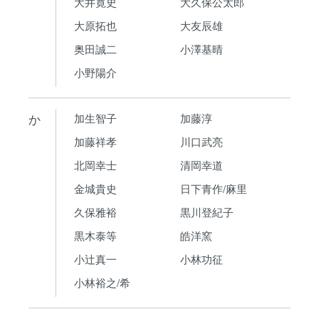
大井寛史
大久保公太郎
大原拓也
大友辰雄
奥田誠二
小澤基晴
小野陽介
か
加生智子
加藤淳
加藤祥孝
川口武亮
北岡幸士
清岡幸道
金城貴史
日下青作/麻里
久保雅裕
黒川登紀子
黒木泰等
皓洋窯
小辻真一
小林功征
小林裕之/希