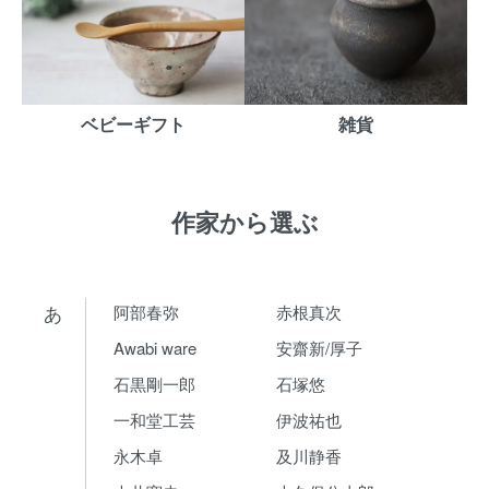
ベビーギフト
雑貨
作家から選ぶ
あ
阿部春弥
赤根真次
Awabi ware
安齋新/厚子
石黒剛一郎
石塚悠
一和堂工芸
伊波祐也
永木卓
及川静香