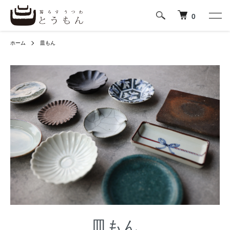
0
ホーム
皿もん
皿もん