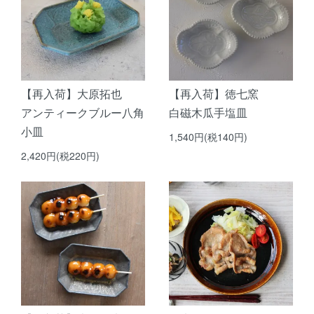
【再入荷】大原拓也
【再入荷】徳七窯
アンティークブルー八角
白磁木瓜手塩皿
小皿
1,540円(税140円)
2,420円(税220円)