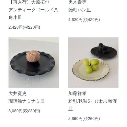
【再入荷】大原拓也
黒木泰等
アンティークゴールド八
飴釉パン皿
角小皿
4,620円(税420円)
2,420円(税220円)
大井寛史
加藤祥孝
瑠璃釉ナミナミ皿
粉引/鉄釉5寸ひねり輪花
皿
3,080円(税280円)
2,860円(税260円)