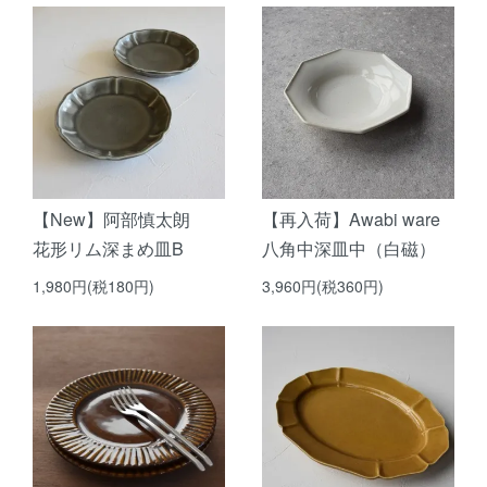
【New】阿部慎太朗
【再入荷】Awabi ware
花形リム深まめ皿B
八角中深皿中（白磁）
1,980円(税180円)
3,960円(税360円)