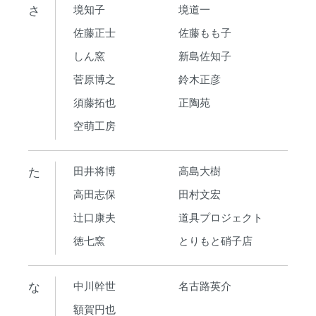
さ
境知子
境道一
佐藤正士
佐藤もも子
しん窯
新島佐知子
菅原博之
鈴木正彦
須藤拓也
正陶苑
空萌工房
た
田井将博
高島大樹
高田志保
田村文宏
辻口康夫
道具プロジェクト
徳七窯
とりもと硝子店
な
中川幹世
名古路英介
額賀円也