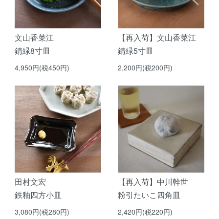
文山香菜江
【再入荷】文山香菜江
錆緑8寸皿
錆緑5寸皿
4,950円(税450円)
2,200円(税200円)
田村文宏
【再入荷】中川幹世
鉄釉四方小皿
粉引たいこ四角皿
3,080円(税280円)
2,420円(税220円)