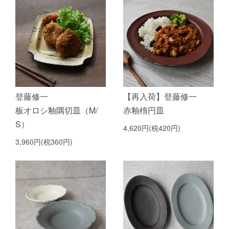
登藤修一
【再入荷】登藤修一
板オロシ釉隅切皿（M/
赤釉楕円皿
S）
4,620円(税420円)
3,960円(税360円)