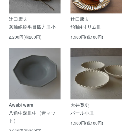
辻口康夫
辻口康夫
灰釉線刷毛目四方皿小
飴釉4寸リム皿
2,200円(税200円)
1,980円(税180円)
Awabi ware
大井寛史
八角中深皿中（青マッ
パール小皿
ト）
1,980円(税180円)
3,960円(税360円)