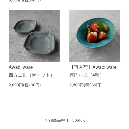
Awabi ware
【再入荷】Awabi ware
四方豆皿（青マット）
楕円小皿（4種）
2,090円(税190円)
2,860円(税260円)
全
98
商品中
1 - 50
表示