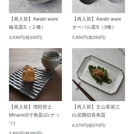
【再入荷】Awabi ware
【再入荷】Awabi ware
輪花皿S（２種）
オーバル皿S（3種）
3,630円(税330円)
3,850円(税350円)
【再入荷】増田哲士
【再入荷】文山香菜江
Minamo5寸角皿(白/ナッ
白泥隅切長角皿
ツ)
4,070円(税370円)
3,850円(税350円)