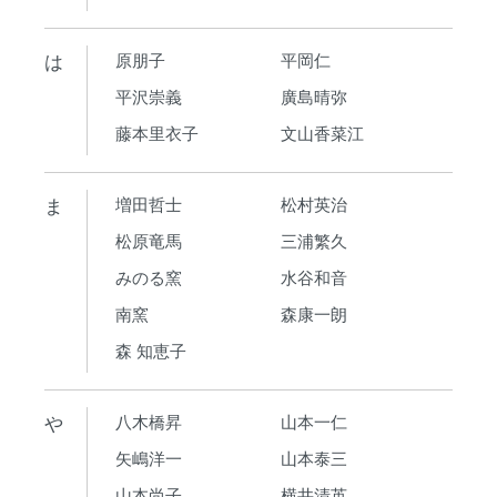
は
原朋子
平岡仁
平沢崇義
廣島晴弥
藤本里衣子
文山香菜江
ま
増田哲士
松村英治
松原竜馬
三浦繁久
みのる窯
水谷和音
南窯
森康一朗
森 知恵子
や
八木橋昇
山本一仁
矢嶋洋一
山本泰三
山本尚子
横井清英