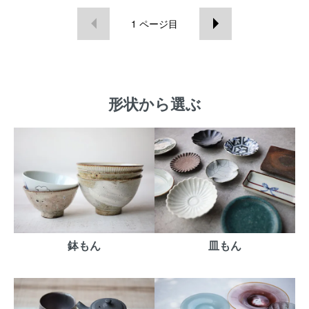
1
ページ目
形状から選ぶ
鉢もん
皿もん