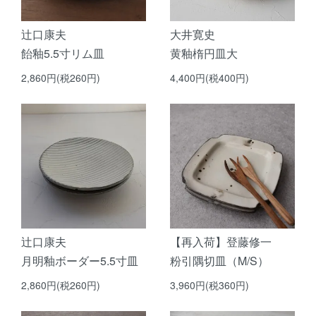
辻口康夫
大井寛史
飴釉5.5寸リム皿
黄釉楕円皿大
2,860円(税260円)
4,400円(税400円)
辻口康夫
【再入荷】登藤修一
月明釉ボーダー5.5寸皿
粉引隅切皿（M/S）
2,860円(税260円)
3,960円(税360円)