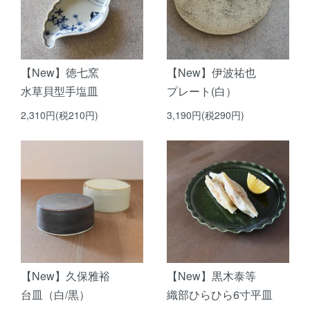
【New】徳七窯
【New】伊波祐也
水草貝型手塩皿
プレート(白）
2,310円(税210円)
3,190円(税290円)
【New】久保雅裕
【New】黒木泰等
台皿（白/黒）
織部ひらひら6寸平皿