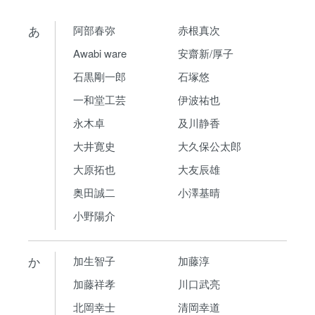
あ
阿部春弥
赤根真次
Awabi ware
安齋新/厚子
石黒剛一郎
石塚悠
一和堂工芸
伊波祐也
永木卓
及川静香
大井寛史
大久保公太郎
大原拓也
大友辰雄
奥田誠二
小澤基晴
小野陽介
か
加生智子
加藤淳
加藤祥孝
川口武亮
北岡幸士
清岡幸道