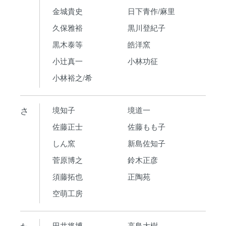
金城貴史
日下青作/麻里
久保雅裕
黒川登紀子
黒木泰等
皓洋窯
小辻真一
小林功征
小林裕之/希
さ
境知子
境道一
佐藤正士
佐藤もも子
しん窯
新島佐知子
菅原博之
鈴木正彦
須藤拓也
正陶苑
空萌工房
た
田井将博
高島大樹