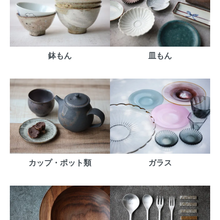
鉢もん
皿もん
カップ・ポット類
ガラス