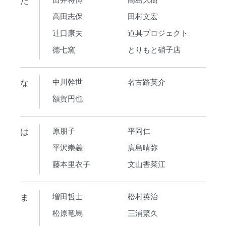
高田志保
田村文宏
辻口康夫
道具プロジェクト
徳七窯
とりもと硝子店
な
中川幹世
名古路英介
額賀円也
は
原朋子
平岡仁
平沢崇義
廣島晴弥
藤本里衣子
文山香菜江
ま
増田哲士
松村英治
松原竜馬
三浦繁久