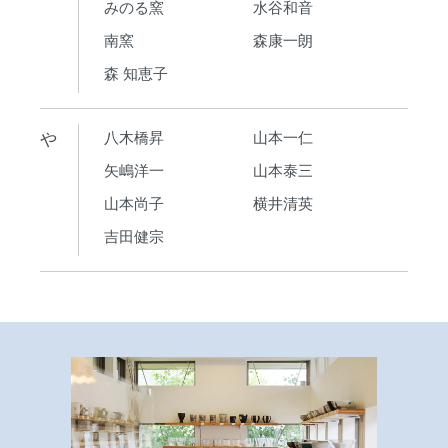
みのる窯
水谷和音
南窯
森康一朗
森 知恵子
や
八木橋昇
山本一仁
矢嶋洋一
山本泰三
山本尚子
横井清英
吉田健宗