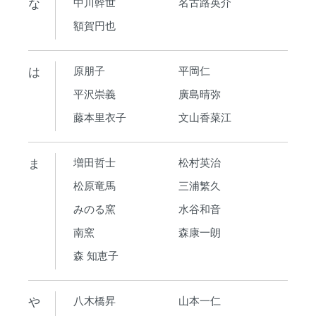
な
中川幹世
名古路英介
額賀円也
は
原朋子
平岡仁
平沢崇義
廣島晴弥
藤本里衣子
文山香菜江
ま
増田哲士
松村英治
松原竜馬
三浦繁久
みのる窯
水谷和音
南窯
森康一朗
森 知恵子
や
八木橋昇
山本一仁