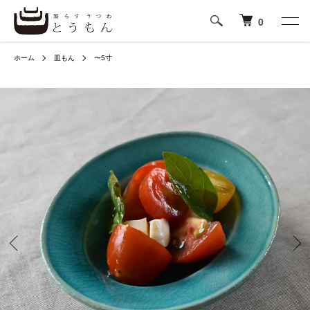
0
ホーム
皿もん
〜5寸