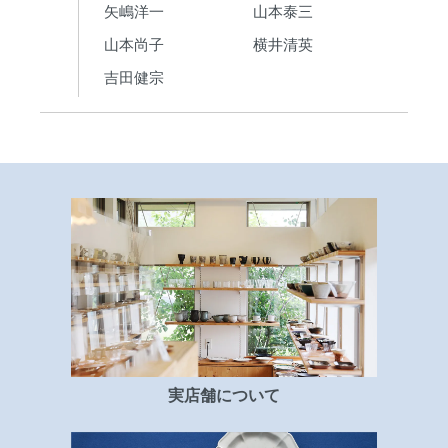
矢嶋洋一
山本泰三
山本尚子
横井清英
吉田健宗
実店舗について