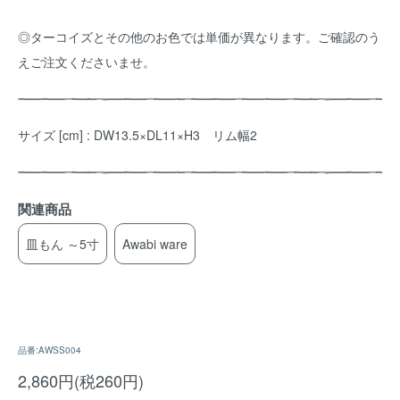
◎ターコイズとその他のお色では単価が異なります。ご確認のう
えご注文くださいませ。
サイズ [cm] : DW13.5×DL11×H3 リム幅2
関連商品
皿もん ～5寸
Awabi ware
品番:AWSS004
2,860円(税260円)