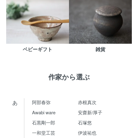
ベビーギフト
雑貨
作家から選ぶ
あ
阿部春弥
赤根真次
Awabi ware
安齋新/厚子
石黒剛一郎
石塚悠
一和堂工芸
伊波祐也