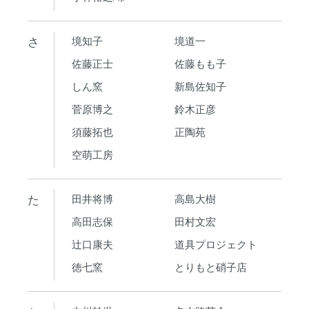
さ
境知子
境道一
佐藤正士
佐藤もも子
しん窯
新島佐知子
菅原博之
鈴木正彦
須藤拓也
正陶苑
空萌工房
た
田井将博
高島大樹
高田志保
田村文宏
辻口康夫
道具プロジェクト
徳七窯
とりもと硝子店