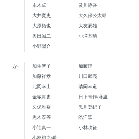
永木卓
及川静香
大井寛史
大久保公太郎
大原拓也
大友辰雄
奥田誠二
小澤基晴
小野陽介
か
加生智子
加藤淳
加藤祥孝
川口武亮
北岡幸士
清岡幸道
金城貴史
日下青作/麻里
久保雅裕
黒川登紀子
黒木泰等
皓洋窯
小辻真一
小林功征
小林裕之/希