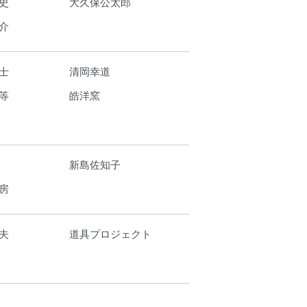
史
大久保公太郎
介
士
清岡幸道
等
皓洋窯
新島佐知子
房
夫
道具プロジェクト