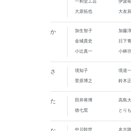
一和堂工芸
伊波
大原拓也
大友
か
加生智子
加藤
金城貴史
日下青
小辻真一
小林
さ
境知子
境道
菅原博之
鈴木
た
田井将博
高島
徳七窯
とり
な
中川幹世
名古