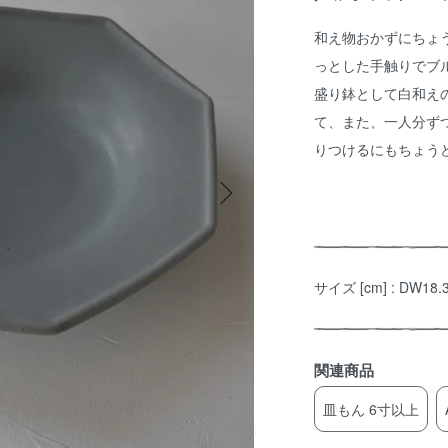
和え物おかずにちょ
っとした手触りでブ
盛り鉢として白和え
て、また、一人分ず
りつけるにもちょう
サイズ [cm] : DW18.
関連商品
皿もん 6寸以上