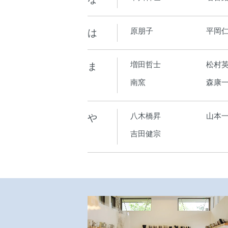
は
原朋子
平岡
ま
増田哲士
松村
南窯
森康
や
八木橋昇
山本
吉田健宗