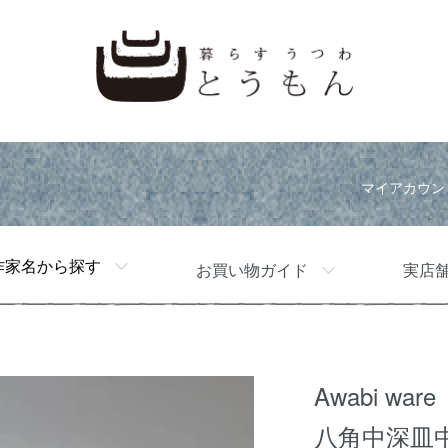
マイアカウン
作家名から探す
お買い物ガイド
実店
Awabi ware
八角中深皿