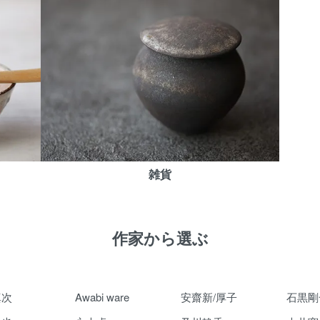
雑貨
作家から選ぶ
真次
Awabi ware
安齋新/厚子
石黒剛