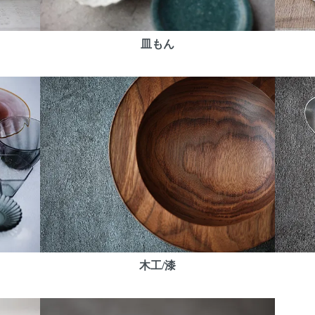
皿もん
木工/漆