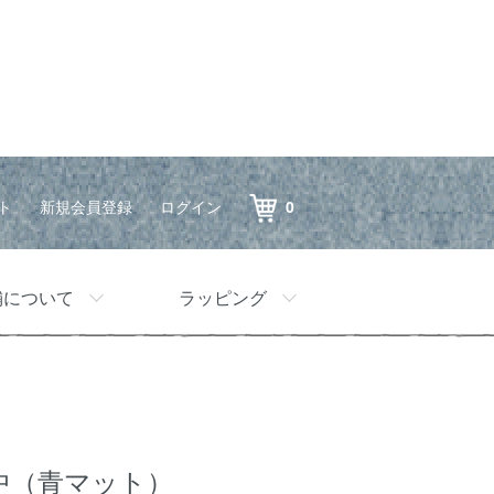
ト
新規会員登録
ログイン
0
舗について
ラッピング
中（青マット）