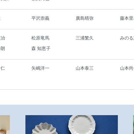
仁
平沢崇義
廣島晴弥
藤本里
英治
松原竜馬
三浦繁久
みのる
一朗
森 知恵子
一仁
矢嶋洋一
山本泰三
山本尚