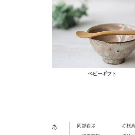
ベビーギフト
あ
阿部春弥
赤根