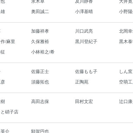
祐也
永木卓
及川静香
大井寛
辰雄
奥田誠二
小澤基晴
小野陽
淳
加藤祥孝
川口武亮
北岡幸
作/麻里
久保雅裕
黒川登紀子
黒木泰
功征
小林裕之/希
一
佐藤正士
佐藤もも子
しん窯
正彦
須藤拓也
正陶苑
空萌工
大樹
高田志保
田村文宏
辻口康
もと硝子店
路英介
額賀円也