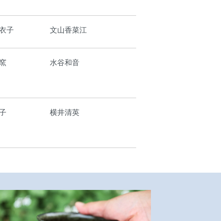
衣子
文山香菜江
窯
水谷和音
子
横井清英