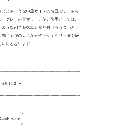
うどよさそうな中皿サイズのお皿です。さら
ルーグレーの青マット。使い勝手としては、
のような副菜を家族分盛り付けるうつわとし
つ肉じゃがのような煮物おかずやサラダを盛
どいいと思います。
3×DL17.3×H4
Awabi ware