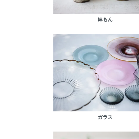
鉢もん
ガラス