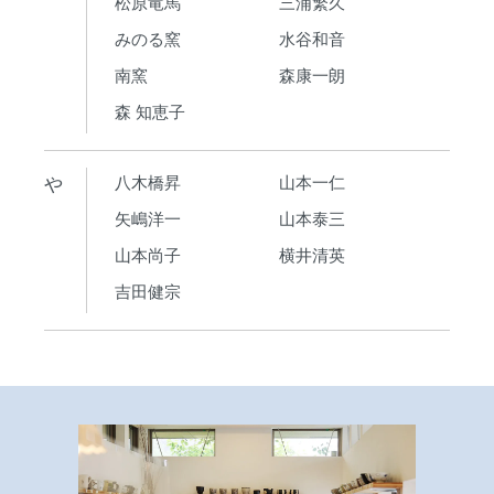
松原竜馬
三浦繁久
みのる窯
水谷和音
南窯
森康一朗
森 知恵子
や
八木橋昇
山本一仁
矢嶋洋一
山本泰三
山本尚子
横井清英
吉田健宗