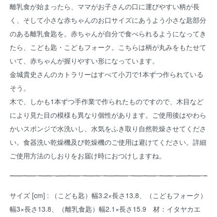
離乳食が始まったら、ママがお子さんの口に運びやすい柄が長
く、そして小さな赤ちゃんのお口サイズにあうよう小さな匙部分
のある離乳食匙を。赤ちゃんが自分で食べられるようになってき
たら、こども匙・こどもフォーク。こちらは柄が丸みをもたせて
いて、赤ちゃんが握りやすい形になっています。
金城貴史さんのカトラリーはすべて小刀で1本ずつ作られている
そう。
木で、しかも1本ずつ手作業で作られたものですので、木目など
により見た目の模様も異なり個性があります。ご使用後はやわら
かいスポンジで水洗いし、水気をふき取り自然乾燥させてくださ
い。食器洗い乾燥機及び乾燥機のご使用は避けてください。詳細
ご使用方法のしおりをお届け時におつけしますね。
サイズ [cm] : （こども匙）幅3.2×長さ13.8、（こどもフォーク）
幅3×長さ13.8、（離乳食匙）幅2.1×長さ15.9 材：イタヤカエ