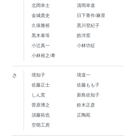
北岡幸士
清岡幸道
金城貴史
日下青作/麻里
久保雅裕
黒川登紀子
黒木泰等
皓洋窯
小辻真一
小林功征
小林裕之/希
さ
境知子
境道一
佐藤正士
佐藤もも子
しん窯
新島佐知子
菅原博之
鈴木正彦
須藤拓也
正陶苑
空萌工房