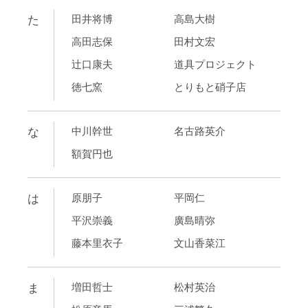
た
田井将博
高島大樹
高田志保
田村文宏
辻口康夫
道具プロジェクト
徳七窯
とりもと硝子店
な
中川幹世
名古路英介
額賀円也
は
原朋子
平岡仁
平沢崇義
廣島晴弥
藤本里衣子
文山香菜江
ま
増田哲士
松村英治