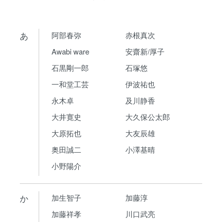
あ
阿部春弥
赤根真次
Awabi ware
安齋新/厚子
石黒剛一郎
石塚悠
一和堂工芸
伊波祐也
永木卓
及川静香
大井寛史
大久保公太郎
大原拓也
大友辰雄
奥田誠二
小澤基晴
小野陽介
か
加生智子
加藤淳
加藤祥孝
川口武亮