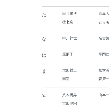
た
田井将博
高島
徳七窯
とり
な
中川幹世
名古
は
原朋子
平岡
ま
増田哲士
松村
南窯
森康
や
八木橋昇
山本
吉田健宗