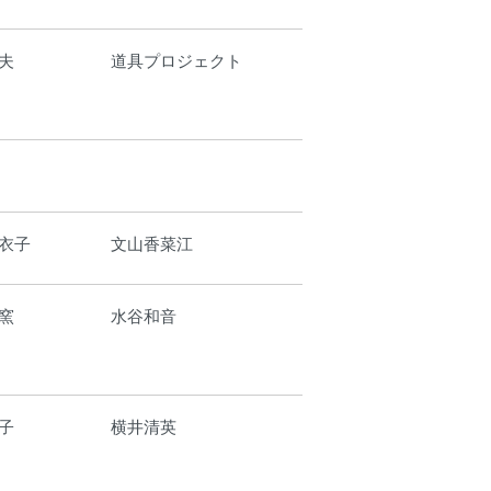
夫
道具プロジェクト
衣子
文山香菜江
窯
水谷和音
子
横井清英