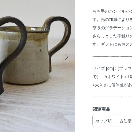
もち手のハンドルが
す。光の加減により
茶系のグラデーショ
さらっとした手触り
す。ギフトにもおス
サイズ [cm] : (ブ
で） /(ホワイト）D8
※大きさに個体差が
関連商品
カップ類
古仙堂