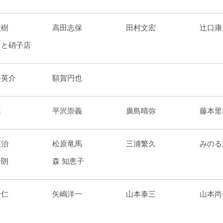
大樹
高田志保
田村文宏
辻口康
もと硝子店
路英介
額賀円也
仁
平沢崇義
廣島晴弥
藤本里
英治
松原竜馬
三浦繁久
みのる
一朗
森 知恵子
一仁
矢嶋洋一
山本泰三
山本尚