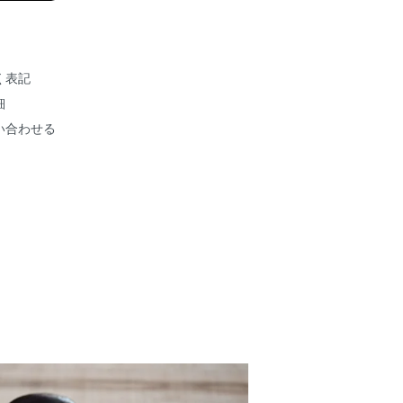
く表記
細
い合わせる