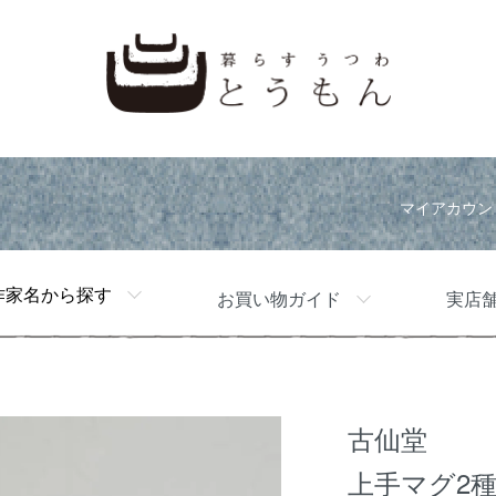
マイアカウン
作家名から探す
お買い物ガイド
実店
古仙堂
上手マグ2