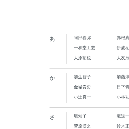
あ
阿部春弥
赤根
一和堂工芸
伊波
大原拓也
大友
か
加生智子
加藤
金城貴史
日下青
小辻真一
小林
さ
境知子
境道
菅原博之
鈴木