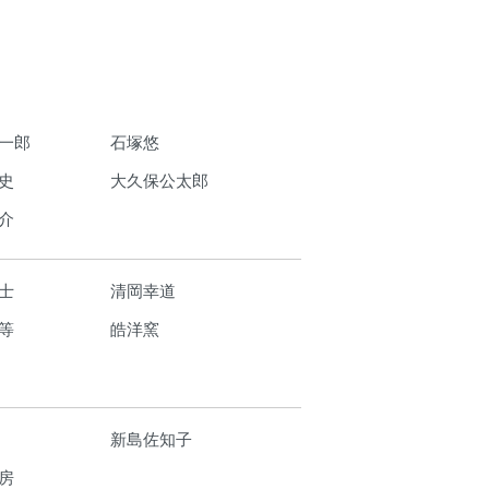
一郎
石塚悠
史
大久保公太郎
介
士
清岡幸道
等
皓洋窯
新島佐知子
房