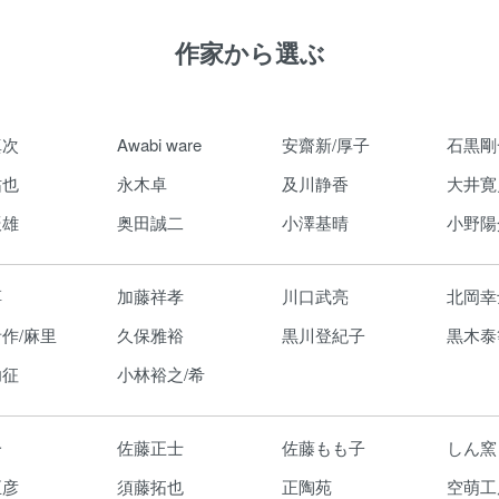
作家から選ぶ
真次
Awabi ware
安齋新/厚子
石黒剛
祐也
永木卓
及川静香
大井寛
辰雄
奥田誠二
小澤基晴
小野陽
淳
加藤祥孝
川口武亮
北岡幸
作/麻里
久保雅裕
黒川登紀子
黒木泰
功征
小林裕之/希
一
佐藤正士
佐藤もも子
しん窯
正彦
須藤拓也
正陶苑
空萌工