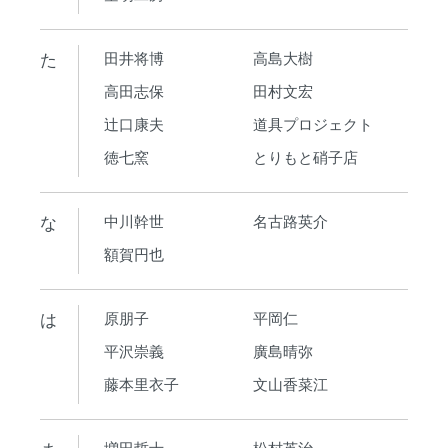
た
田井将博
高島大樹
高田志保
田村文宏
辻口康夫
道具プロジェクト
徳七窯
とりもと硝子店
な
中川幹世
名古路英介
額賀円也
は
原朋子
平岡仁
平沢崇義
廣島晴弥
藤本里衣子
文山香菜江
増田哲士
松村英治