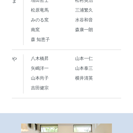
ま
松原竜馬
三浦繁久
みのる窯
水谷和音
南窯
森康一朗
森 知恵子
や
八木橋昇
山本一仁
矢嶋洋一
山本泰三
山本尚子
横井清英
吉田健宗