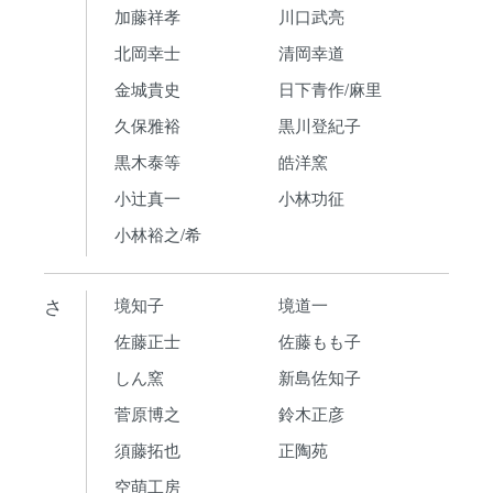
加藤祥孝
川口武亮
北岡幸士
清岡幸道
金城貴史
日下青作/麻里
久保雅裕
黒川登紀子
黒木泰等
皓洋窯
小辻真一
小林功征
小林裕之/希
さ
境知子
境道一
佐藤正士
佐藤もも子
しん窯
新島佐知子
菅原博之
鈴木正彦
須藤拓也
正陶苑
空萌工房