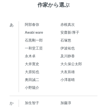
作家から選ぶ
あ
阿部春弥
赤根真次
Awabi ware
安齋新/厚子
石黒剛一郎
石塚悠
一和堂工芸
伊波祐也
永木卓
及川静香
大井寛史
大久保公太郎
大原拓也
大友辰雄
奥田誠二
小澤基晴
小野陽介
か
加生智子
加藤淳