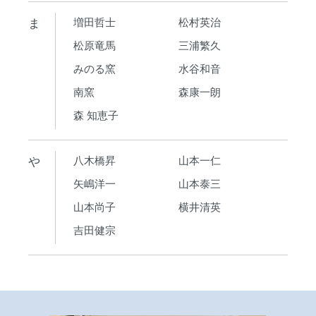
ま
増田哲士
松村英治
松原竜馬
三浦繁久
みのる窯
水谷和音
南窯
森康一朗
森 知恵子
や
八木橋昇
山本一仁
矢嶋洋一
山本泰三
山本尚子
横井清英
吉田健宗