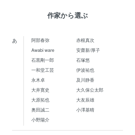
作家から選ぶ
あ
阿部春弥
赤根真次
Awabi ware
安齋新/厚子
石黒剛一郎
石塚悠
一和堂工芸
伊波祐也
永木卓
及川静香
大井寛史
大久保公太郎
大原拓也
大友辰雄
奥田誠二
小澤基晴
小野陽介