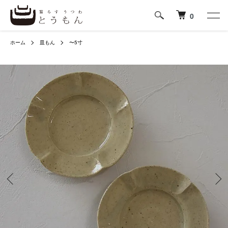
0
ホーム
皿もん
〜5寸