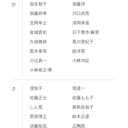
か
加生智子
加藤淳
加藤祥孝
川口武亮
北岡幸士
清岡幸道
金城貴史
日下青作/麻里
久保雅裕
黒川登紀子
黒木泰等
皓洋窯
小辻真一
小林功征
小林裕之/希
さ
境知子
境道一
佐藤正士
佐藤もも子
しん窯
新島佐知子
菅原博之
鈴木正彦
須藤拓也
正陶苑