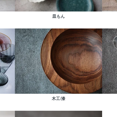
皿もん
木工/漆