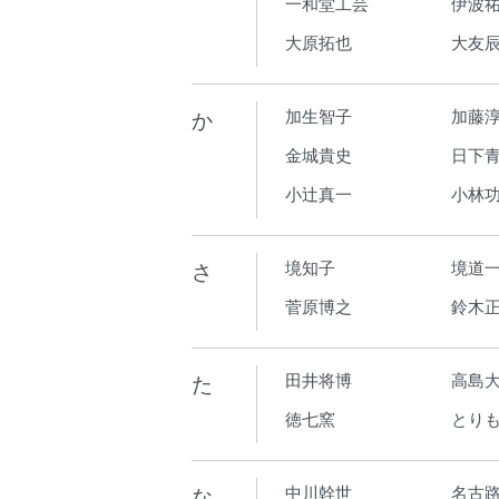
一和堂工芸
伊波
大原拓也
大友
か
加生智子
加藤
金城貴史
日下青
小辻真一
小林
さ
境知子
境道
菅原博之
鈴木
た
田井将博
高島
徳七窯
とり
な
中川幹世
名古