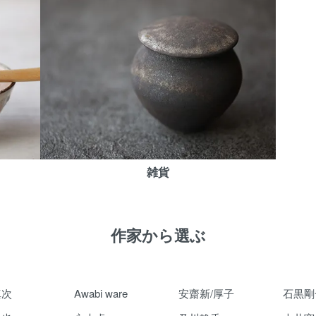
雑貨
作家から選ぶ
真次
Awabi ware
安齋新/厚子
石黒剛