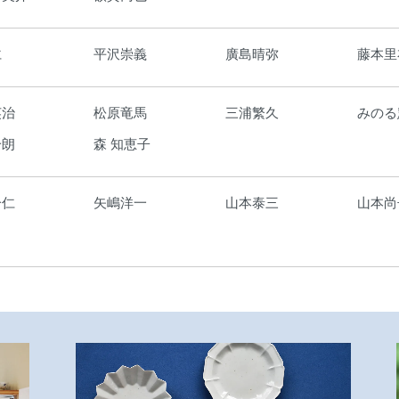
仁
平沢崇義
廣島晴弥
藤本里
英治
松原竜馬
三浦繁久
みのる
一朗
森 知恵子
一仁
矢嶋洋一
山本泰三
山本尚