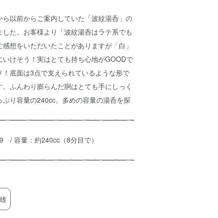
から以前からご案内していた「波紋湯呑」の
ました。お客様より「波紋湯呑はラテ系でも
ご感想をいただいたことがありますが「白」
にいけそう！実はとても持ち心地がGOODで
メ！底面は3点で支えられているような形で
す。ふんわり膨らんだ胴はとても手にしっく
ぷり容量の240cc。多めの容量の湯呑を探
5×H9 / 容量：約240cc（8分目で）
雄