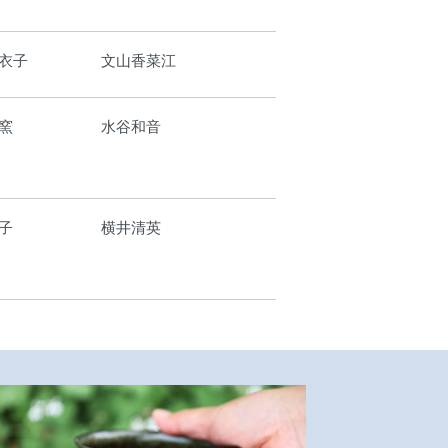
衣子
文山香菜江
窯
水谷和音
子
横井清英