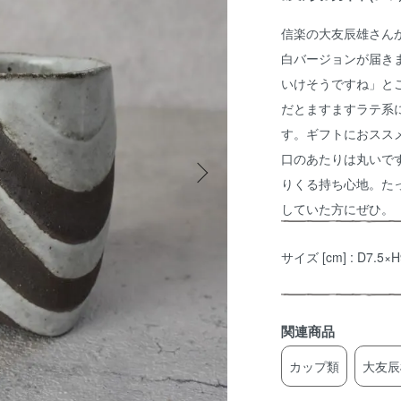
信楽の大友辰雄さん
白バージョンが届き
いけそうですね」と
だとますますラテ系
す。ギフトにおスス
口のあたりは丸いで
りくる持ち心地。たっ
していた方にぜひ。
サイズ [cm] : D7.
関連商品
カップ類
大友辰