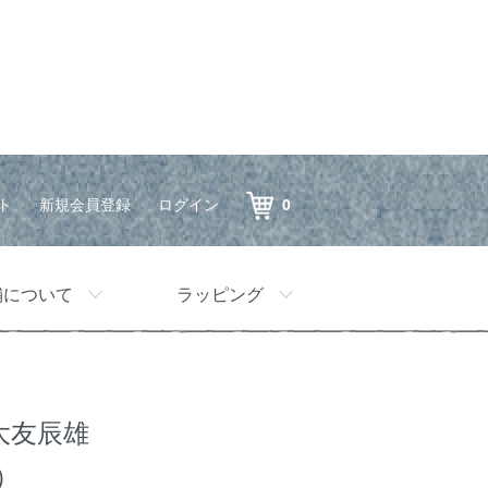
ト
新規会員登録
ログイン
0
舗について
ラッピング
大友辰雄
）