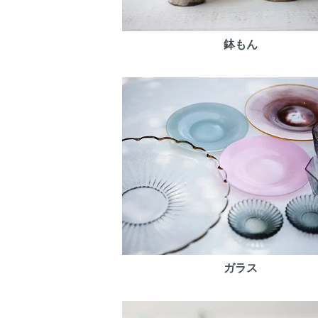
鉢もん
ガラス