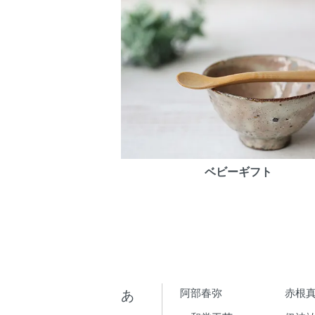
ベビーギフト
あ
阿部春弥
赤根