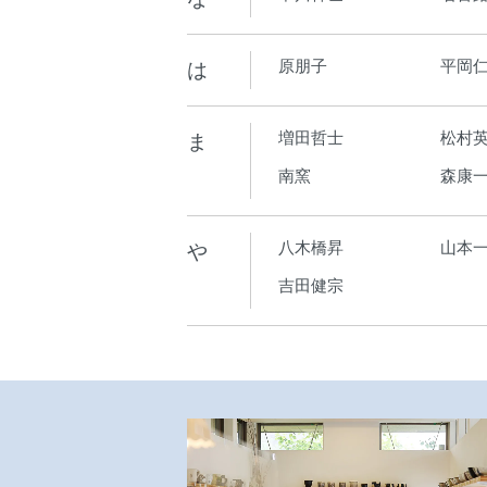
は
原朋子
平岡
ま
増田哲士
松村
南窯
森康
や
八木橋昇
山本
吉田健宗