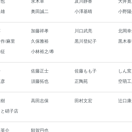
祐也
永木卓
及川静香
大井寛
辰雄
奥田誠二
小澤基晴
小野陽
淳
加藤祥孝
川口武亮
北岡幸
作/麻里
久保雅裕
黒川登紀子
黒木泰
功征
小林裕之/希
一
佐藤正士
佐藤もも子
しん窯
正彦
須藤拓也
正陶苑
空萌工
大樹
高田志保
田村文宏
辻口康
もと硝子店
路英介
額賀円也