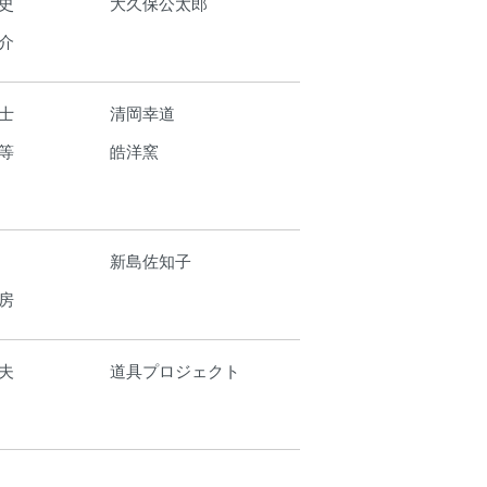
史
大久保公太郎
介
士
清岡幸道
等
皓洋窯
新島佐知子
房
夫
道具プロジェクト