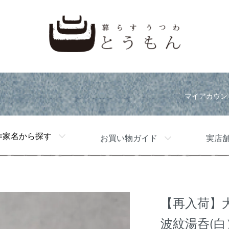
マイアカウン
作家名から探す
お買い物ガイド
実店
【再入荷】
波紋湯呑(白