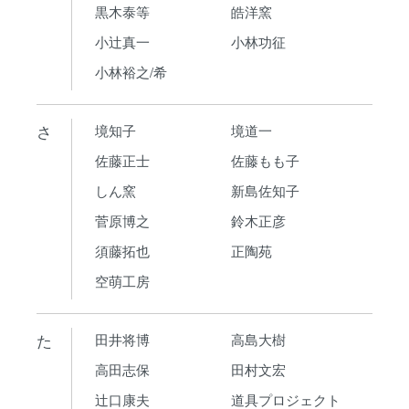
黒木泰等
皓洋窯
小辻真一
小林功征
小林裕之/希
さ
境知子
境道一
佐藤正士
佐藤もも子
しん窯
新島佐知子
菅原博之
鈴木正彦
須藤拓也
正陶苑
空萌工房
た
田井将博
高島大樹
高田志保
田村文宏
辻口康夫
道具プロジェクト