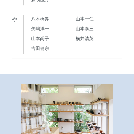
や
八木橋昇
山本一仁
矢嶋洋一
山本泰三
山本尚子
横井清英
吉田健宗