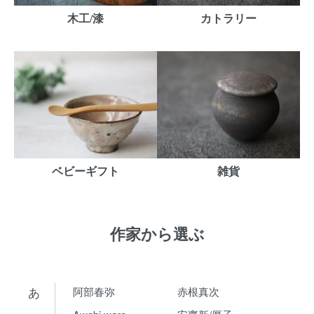
木工/漆
カトラリー
ベビーギフト
雑貨
作家から選ぶ
あ
阿部春弥
赤根真次