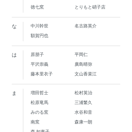
徳七窯
とりもと硝子店
な
中川幹世
名古路英介
額賀円也
は
原朋子
平岡仁
平沢崇義
廣島晴弥
藤本里衣子
文山香菜江
ま
増田哲士
松村英治
松原竜馬
三浦繁久
みのる窯
水谷和音
南窯
森康一朗
森 知恵子