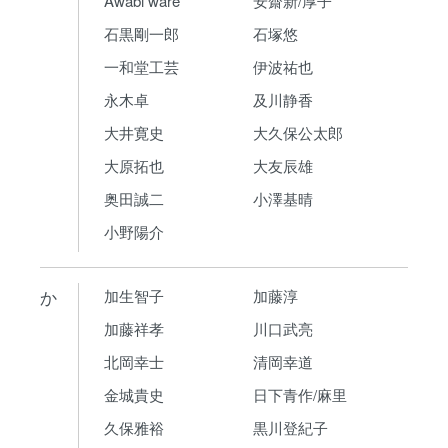
Awabi ware
安齋新/厚子
石黒剛一郎
石塚悠
一和堂工芸
伊波祐也
永木卓
及川静香
大井寛史
大久保公太郎
大原拓也
大友辰雄
奥田誠二
小澤基晴
小野陽介
か
加生智子
加藤淳
加藤祥孝
川口武亮
北岡幸士
清岡幸道
金城貴史
日下青作/麻里
久保雅裕
黒川登紀子