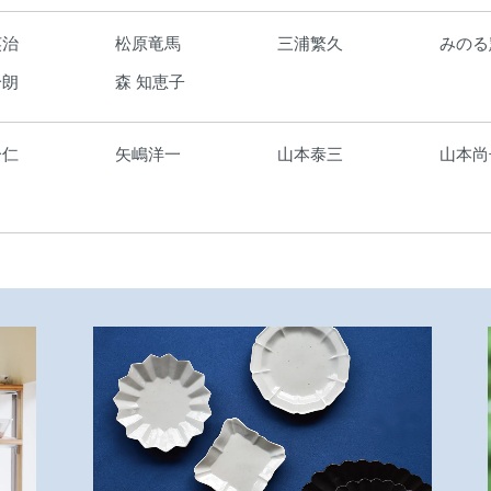
英治
松原竜馬
三浦繁久
みのる
一朗
森 知恵子
一仁
矢嶋洋一
山本泰三
山本尚