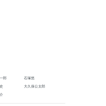
一郎
石塚悠
史
大久保公太郎
介