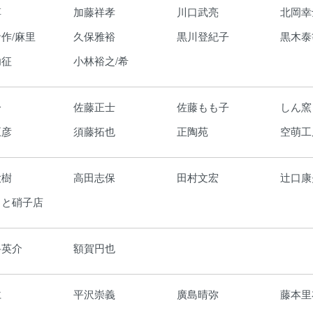
淳
加藤祥孝
川口武亮
北岡幸
作/麻里
久保雅裕
黒川登紀子
黒木泰
功征
小林裕之/希
一
佐藤正士
佐藤もも子
しん窯
正彦
須藤拓也
正陶苑
空萌工
大樹
高田志保
田村文宏
辻口康
もと硝子店
路英介
額賀円也
仁
平沢崇義
廣島晴弥
藤本里