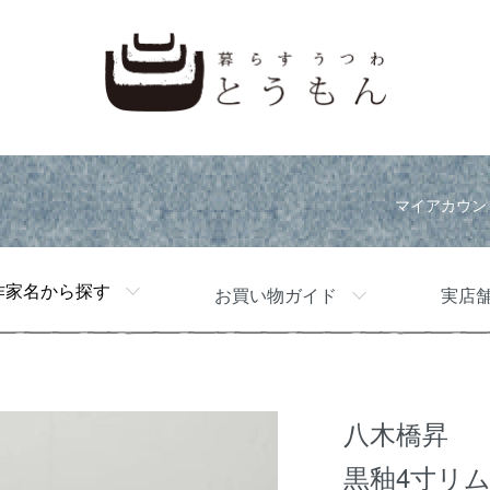
マイアカウン
作家名から探す
お買い物ガイド
実店
八木橋昇
黒釉4寸リ