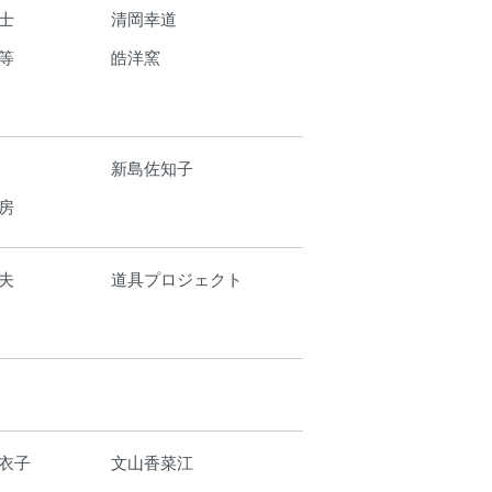
士
清岡幸道
等
皓洋窯
新島佐知子
房
夫
道具プロジェクト
衣子
文山香菜江