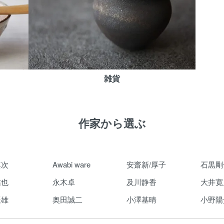
雑貨
作家から選ぶ
真次
Awabi ware
安齋新/厚子
石黒剛
祐也
永木卓
及川静香
大井寛
辰雄
奥田誠二
小澤基晴
小野陽