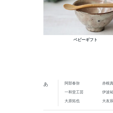
ベビーギフト
あ
阿部春弥
赤根
一和堂工芸
伊波
大原拓也
大友