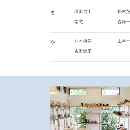
ま
増田哲士
松村
南窯
森康
や
八木橋昇
山本
吉田健宗