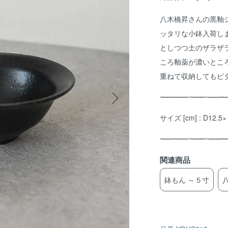
八木橋昇さんの黒釉
ッタリな小鉢入荷し
としつつ土のザラザ
ころ釉薬が濃いとこ
重ねて収納してもピ
サイズ [cm] : D12
関連商品
鉢もん ～５寸