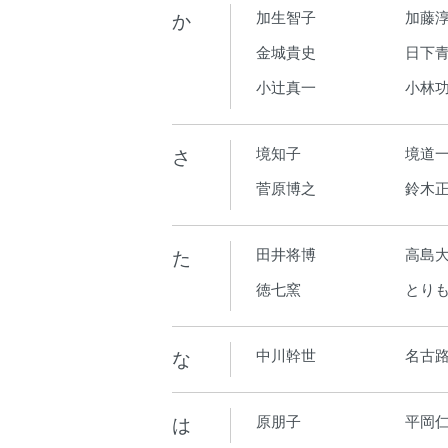
か
加生智子
加藤
金城貴史
日下青
小辻真一
小林
さ
境知子
境道
菅原博之
鈴木
た
田井将博
高島
徳七窯
とり
な
中川幹世
名古
は
原朋子
平岡