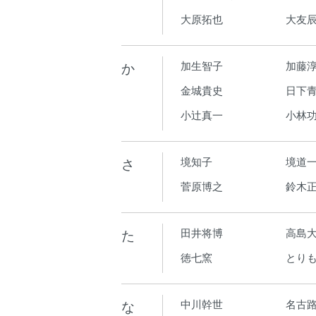
大原拓也
大友
か
加生智子
加藤
金城貴史
日下青
小辻真一
小林
さ
境知子
境道
菅原博之
鈴木
た
田井将博
高島
徳七窯
とり
な
中川幹世
名古