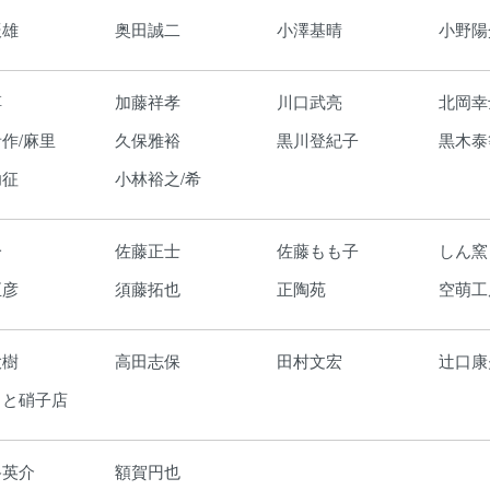
辰雄
奥田誠二
小澤基晴
小野陽
淳
加藤祥孝
川口武亮
北岡幸
作/麻里
久保雅裕
黒川登紀子
黒木泰
功征
小林裕之/希
一
佐藤正士
佐藤もも子
しん窯
正彦
須藤拓也
正陶苑
空萌工
大樹
高田志保
田村文宏
辻口康
もと硝子店
路英介
額賀円也