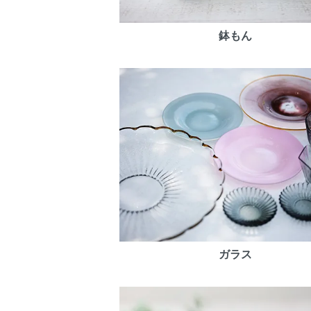
鉢もん
ガラス