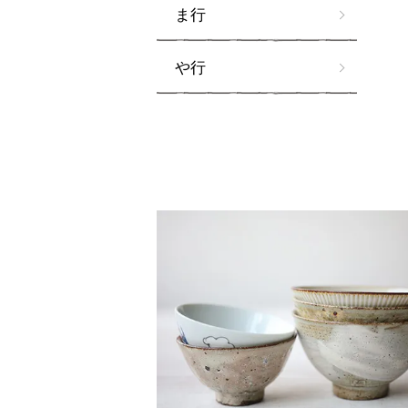
ま行
や行