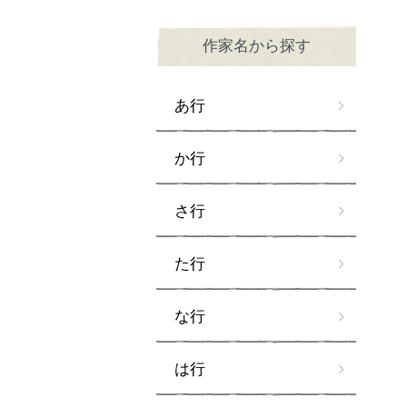
作家名から探す
あ行
か行
さ行
た行
な行
は行