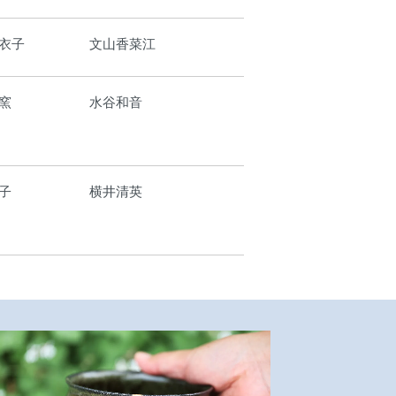
衣子
文山香菜江
窯
水谷和音
子
横井清英