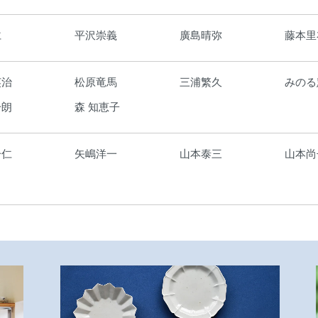
仁
平沢崇義
廣島晴弥
藤本里
英治
松原竜馬
三浦繁久
みのる
一朗
森 知恵子
一仁
矢嶋洋一
山本泰三
山本尚