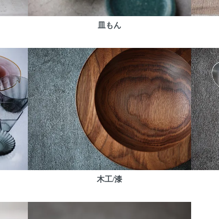
皿もん
木工/漆