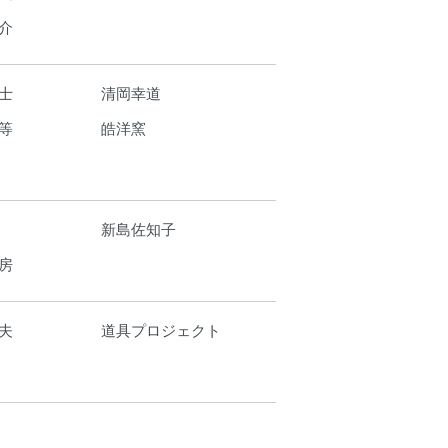
介
士
清岡幸道
等
皓洋窯
新島佐知子
房
夫
道具プロジェクト