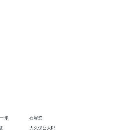
一郎
石塚悠
史
大久保公太郎