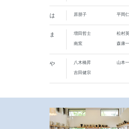
は
原朋子
平岡
ま
増田哲士
松村
南窯
森康
や
八木橋昇
山本
吉田健宗