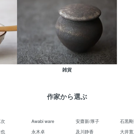
雑貨
作家から選ぶ
真次
Awabi ware
安齋新/厚子
石黒剛
祐也
永木卓
及川静香
大井寛