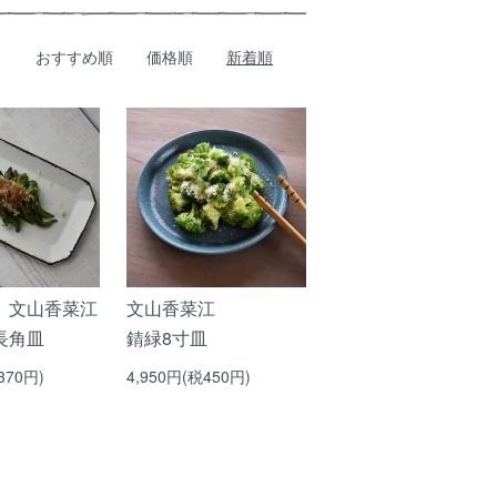
おすすめ順
価格順
新着順
】文山香菜江
文山香菜江
長角皿
錆緑8寸皿
370円)
4,950円(税450円)