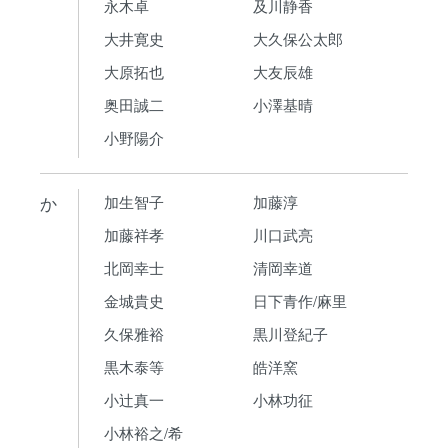
永木卓
及川静香
大井寛史
大久保公太郎
大原拓也
大友辰雄
奥田誠二
小澤基晴
小野陽介
か
加生智子
加藤淳
加藤祥孝
川口武亮
北岡幸士
清岡幸道
金城貴史
日下青作/麻里
久保雅裕
黒川登紀子
黒木泰等
皓洋窯
小辻真一
小林功征
小林裕之/希