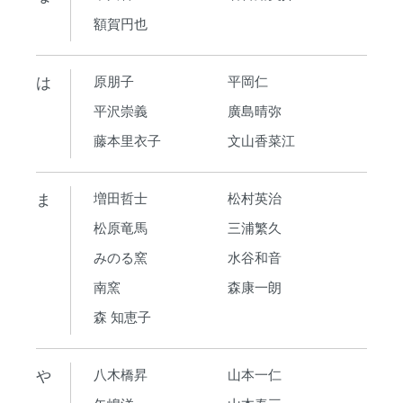
額賀円也
は
原朋子
平岡仁
平沢崇義
廣島晴弥
藤本里衣子
文山香菜江
ま
増田哲士
松村英治
松原竜馬
三浦繁久
みのる窯
水谷和音
南窯
森康一朗
森 知恵子
や
八木橋昇
山本一仁