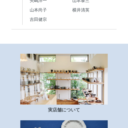
矢嶋洋一
山本泰三
山本尚子
横井清英
吉田健宗
実店舗について