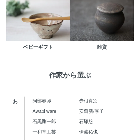
ベビーギフト
雑貨
作家から選ぶ
あ
阿部春弥
赤根真次
Awabi ware
安齋新/厚子
石黒剛一郎
石塚悠
一和堂工芸
伊波祐也