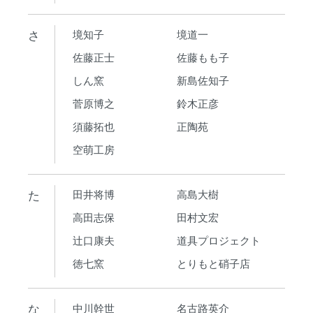
さ
境知子
境道一
佐藤正士
佐藤もも子
しん窯
新島佐知子
菅原博之
鈴木正彦
須藤拓也
正陶苑
空萌工房
た
田井将博
高島大樹
高田志保
田村文宏
辻口康夫
道具プロジェクト
徳七窯
とりもと硝子店
な
中川幹世
名古路英介