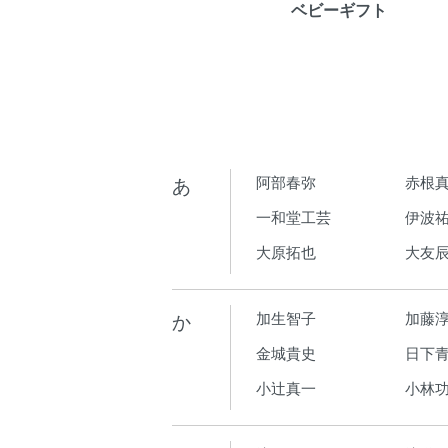
ベビーギフト
あ
阿部春弥
赤根
一和堂工芸
伊波
大原拓也
大友
か
加生智子
加藤
金城貴史
日下青
小辻真一
小林