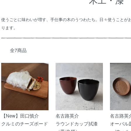
木工・漆
使うごとに味わいが増す、手仕事の木のうつわたち。日々使うことが
ります。
全7商品
【New】田口慎介
名古路英介
名古路英
クルミのチーズボード
ラウンドカップ拭漆
オーバル