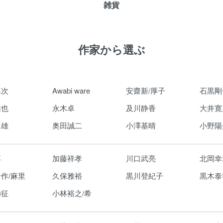
雑貨
作家から選ぶ
真次
Awabi ware
安齋新/厚子
石黒剛
祐也
永木卓
及川静香
大井寛
辰雄
奥田誠二
小澤基晴
小野陽
淳
加藤祥孝
川口武亮
北岡幸
作/麻里
久保雅裕
黒川登紀子
黒木泰
功征
小林裕之/希