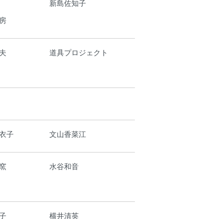
新島佐知子
房
夫
道具プロジェクト
衣子
文山香菜江
窯
水谷和音
子
横井清英