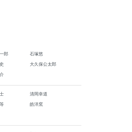
一郎
石塚悠
史
大久保公太郎
介
士
清岡幸道
等
皓洋窯