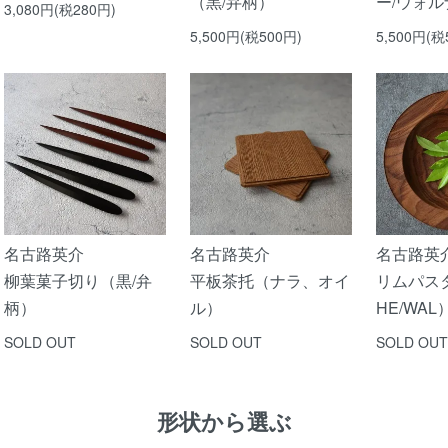
（黒/弁柄）
ー/ウォ
3,080円(税280円)
5,500円(税500円)
5,500円(税
名古路英介
名古路英介
名古路英
柳葉菓子切り（黒/弁
平板茶托（ナラ、オイ
リムパス
柄）
ル）
HE/WAL
SOLD OUT
SOLD OUT
SOLD OUT
形状から選ぶ