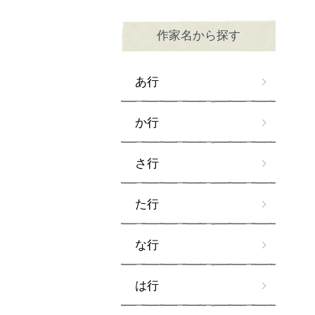
作家名から探す
あ行
か行
さ行
た行
な行
は行