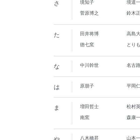
さ
境知子
境道
菅原博之
鈴木
た
田井将博
高島
徳七窯
とり
な
中川幹世
名古
は
原朋子
平岡
ま
増田哲士
松村
南窯
森康
や
八木橋昇
山本