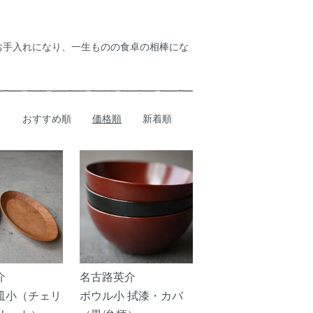
お手入れになり、一生ものの食卓の相棒にな
おすすめ順
価格順
新着順
介
名古路英介
皿小（チェリ
ボウル小 拭漆・カバ