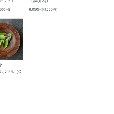
ルナット）
（黒/弁柄）
500円)
6,050円(税550円)
介
タボウル（C
）