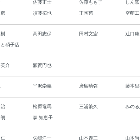
一
佐藤正士
佐藤もも子
しん窯
正彦
須藤拓也
正陶苑
空萌工
大樹
高田志保
田村文宏
辻口康
もと硝子店
路英介
額賀円也
仁
平沢崇義
廣島晴弥
藤本里
英治
松原竜馬
三浦繁久
みのる
一朗
森 知恵子
一仁
矢嶋洋一
山本泰三
山本尚