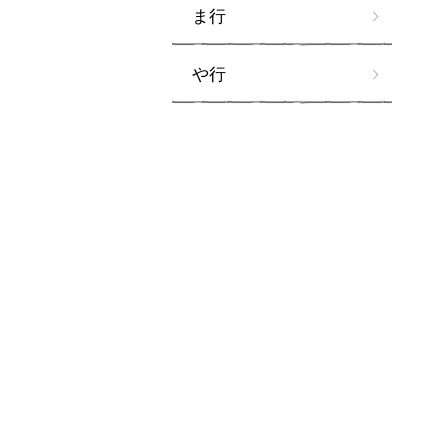
ま行
や行