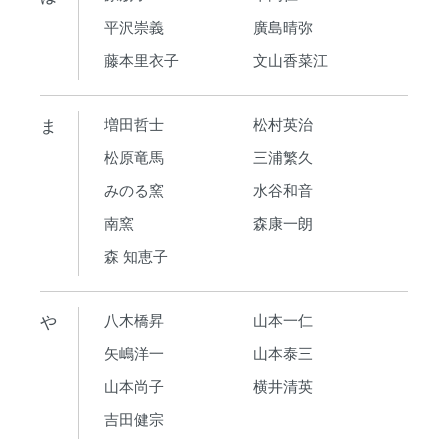
平沢崇義
廣島晴弥
藤本里衣子
文山香菜江
ま
増田哲士
松村英治
松原竜馬
三浦繁久
みのる窯
水谷和音
南窯
森康一朗
森 知恵子
や
八木橋昇
山本一仁
矢嶋洋一
山本泰三
山本尚子
横井清英
吉田健宗