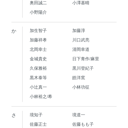
奥田誠二
小澤基晴
小野陽介
か
加生智子
加藤淳
加藤祥孝
川口武亮
北岡幸士
清岡幸道
金城貴史
日下青作/麻里
久保雅裕
黒川登紀子
黒木泰等
皓洋窯
小辻真一
小林功征
小林裕之/希
さ
境知子
境道一
佐藤正士
佐藤もも子