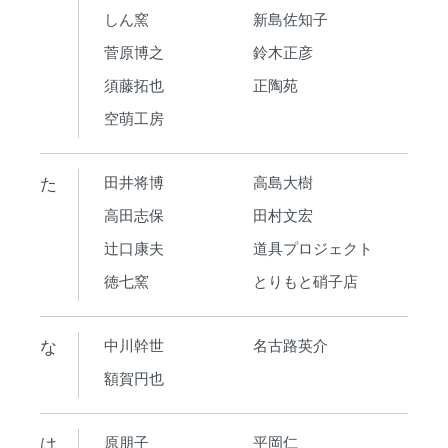
しん窯
新島佐知子
菅原博之
鈴木正彦
須藤拓也
正陶苑
空萌工房
た
田井将博
高島大樹
高田志保
田村文宏
辻口康夫
道具プロジェクト
徳七窯
とりもと硝子店
な
中川幹世
名古路英介
額賀円也
は
原朋子
平岡仁