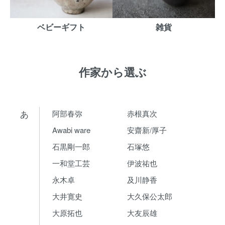
ベビーギフト
雑貨
作家から選ぶ
あ
阿部春弥
赤根真次
Awabi ware
安齋新/厚子
石黒剛一郎
石塚悠
一和堂工芸
伊波祐也
永木卓
及川静香
大井寛史
大久保公太郎
大原拓也
大友辰雄