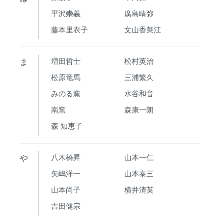
平沢崇義
廣島晴弥
藤本里衣子
文山香菜江
ま
増田哲士
松村英治
松原竜馬
三浦繁久
みのる窯
水谷和音
南窯
森康一朗
森 知恵子
や
八木橋昇
山本一仁
矢嶋洋一
山本泰三
山本尚子
横井清英
吉田健宗