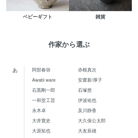
ベビーギフト
雑貨
作家から選ぶ
あ
阿部春弥
赤根真次
Awabi ware
安齋新/厚子
石黒剛一郎
石塚悠
一和堂工芸
伊波祐也
永木卓
及川静香
大井寛史
大久保公太郎
大原拓也
大友辰雄