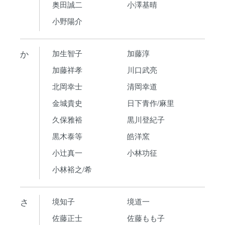
奥田誠二
小澤基晴
小野陽介
か
加生智子
加藤淳
加藤祥孝
川口武亮
北岡幸士
清岡幸道
金城貴史
日下青作/麻里
久保雅裕
黒川登紀子
黒木泰等
皓洋窯
小辻真一
小林功征
小林裕之/希
さ
境知子
境道一
佐藤正士
佐藤もも子