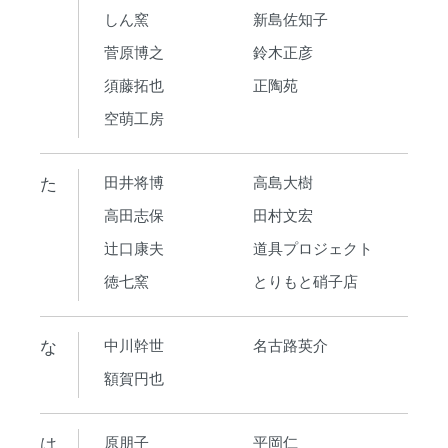
しん窯
新島佐知子
菅原博之
鈴木正彦
須藤拓也
正陶苑
空萌工房
た
田井将博
高島大樹
高田志保
田村文宏
辻口康夫
道具プロジェクト
徳七窯
とりもと硝子店
な
中川幹世
名古路英介
額賀円也
は
原朋子
平岡仁